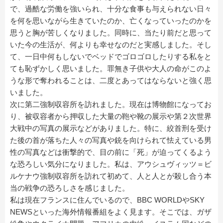
で、過酷な労働を強いられ、十分な食事も与えられない日々
を何を思いながら生きていたのか、亡くなっていったのかを
思うと胸が苦しくなりました。同時に、当たり前だと思って
いた今の生活が、何よりも幸せなのだと実感しました。そし
て、一日中何もしないでベッドでゴロゴロしたりする私をと
ても恥ずかしく思いました。罪無き子供や大人の命がこのよ
うな形で奪われることは、二度とあってはならないと強く思
いました。
次に第二強制収容所を訪れました。現在は博物館になってお
り、被収容者から押収した大量の鞄や靴の展示や第２次世界
大戦中の写真の展示などがありました。特に、絞首刑を受け
た後の首が落ちた人々の写真や銃を向けられて怯えている男
性の写真などは衝撃的で、目の前に「死」が迫ってくるよう
な恐ろしい気分になりました。私は、アウシュヴィッツ＝ビ
ルケナウ強制収容所を訪れて初めて、人と人とが殺し合う本
当の戦争の恐ろしさを感じました。
私は現在フランスに住んでいるので、BBC WORLDやSKY
NEWSといった海外情報番組をよく見ます。そこでは、ガザ