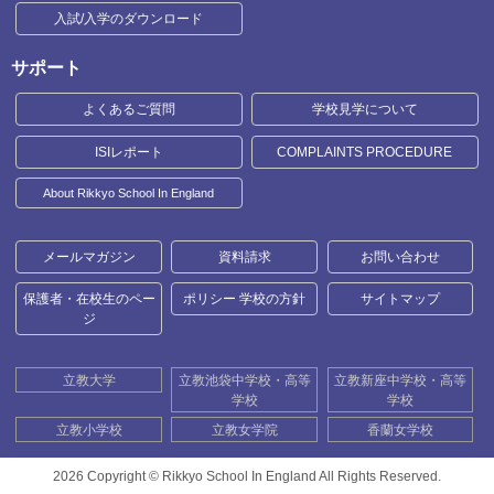
入試/入学のダウンロード
サポート
よくあるご質問
学校見学について
ISIレポート
COMPLAINTS PROCEDURE
About Rikkyo School In England
メールマガジン
資料請求
お問い合わせ
保護者・在校生のペー
ポリシー 学校の方針
サイトマップ
ジ
立教大学
立教池袋中学校・高等
立教新座中学校・高等
学校
学校
立教小学校
立教女学院
香蘭女学校
2026 Copyright ©
Rikkyo School In England All Rights Reserved.