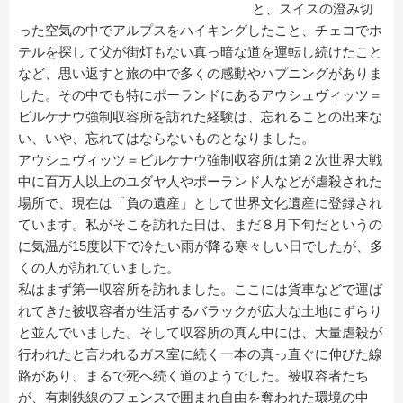
と、スイスの澄み切
った空気の中でアルプスをハイキングしたこと、チェコでホ
テルを探して父が街灯もない真っ暗な道を運転し続けたこと
など、思い返すと旅の中で多くの感動やハプニングがありま
した。その中でも特にポーランドにあるアウシュヴィッツ＝
ビルケナウ強制収容所を訪れた経験は、忘れることの出来な
い、いや、忘れてはならないものとなりました。
アウシュヴィッツ＝ビルケナウ強制収容所は第２次世界大戦
中に百万人以上のユダヤ人やポーランド人などが虐殺された
場所で、現在は「負の遺産」として世界文化遺産に登録され
ています。私がそこを訪れた日は、まだ８月下旬だというの
に気温が15度以下で冷たい雨が降る寒々しい日でしたが、多
くの人が訪れていました。
私はまず第一収容所を訪れました。ここには貨車などで運ば
れてきた被収容者が生活するバラックが広大な土地にずらり
と並んでいました。そして収容所の真ん中には、大量虐殺が
行われたと言われるガス室に続く一本の真っ直ぐに伸びた線
路があり、まるで死へ続く道のようでした。被収容者たち
が、有刺鉄線のフェンスで囲まれ自由を奪われた環境の中