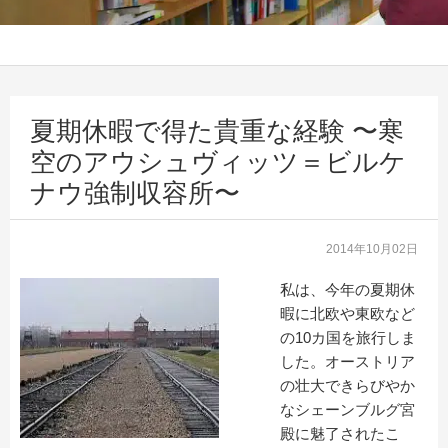
夏期休暇で得た貴重な経験 〜寒
空のアウシュヴィッツ＝ビルケ
ナウ強制収容所〜
2014年10月02日
私は、今年の夏期休
暇に北欧や東欧など
の10カ国を旅行しま
した。オーストリア
の壮大できらびやか
なシェーンブルグ宮
殿に魅了されたこ