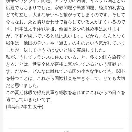
紛争やウクライナ問題、アフリカの内紛、イスラム国などの
話題でもちきりでした。宗教問題や民族問題、経済的利害な
どで対立し、大きな争いへと繋がってしまうのです。そして
今もなお、死と隣り合わせで暮らしている人が多くいるので
す。日本は太平洋戦争後、他国と多少の揉め事はあります
が、平和が続いていると私は思います。だから、なんとなく
戦争は「他国の争い」や「過去」のものという気がしていま
したが、決してそうではないと強く実感しました。
私がこうしてフランスに住んでいること、多くの国を旅行で
きることは、世界全体が密接に繋がっているという証拠で
す。だから、どんなに離れている国の小さな争いでも、関心
を持つことは、これから国際社会を生きる上で、とても大切
だと思いました。
この夏期休暇で得た貴重な経験を忘れずにこれからの日々を
過ごしていきたいです。
(高等部2年生 女子)