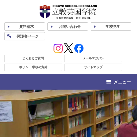
資料
請求
お問い合わせ
学校
見学
保護者
ページ
よくあるご質問
メールマガジン
ポリシー 学校の方針
サイトマップ
メニュー