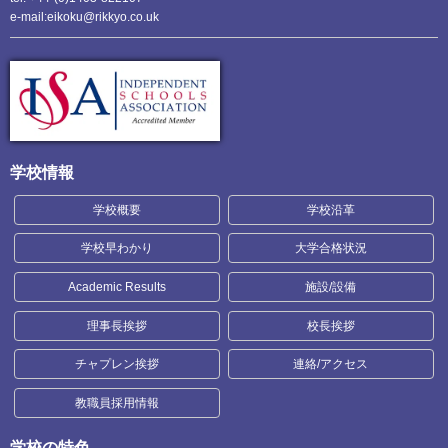
e-mail:eikoku@rikkyo.co.uk
学校情報
学校概要
学校沿革
学校早わかり
大学合格状況
Academic Results
施設/設備
理事長挨拶
校長挨拶
チャプレン挨拶
連絡/アクセス
教職員採用情報
学校の特色