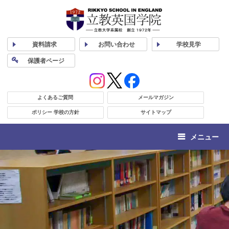
資料
請求
お問い合わせ
学校
見学
保護者
ページ
よくあるご質問
メールマガジン
ポリシー 学校の方針
サイトマップ
メニュー