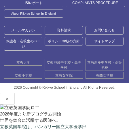
ISIレポート
COMPLAINTS PROCEDURE
About Rikkyo School In England
メールマガジン
資料請求
お問い合わせ
保護者・在校生のペー
ポリシー 学校の方針
サイトマップ
ジ
立教大学
立教池袋中学校・高等
立教新座中学校・高等
学校
学校
立教小学校
立教女学院
香蘭女学校
2026 Copyright ©
Rikkyo School In England All Rights Reserved.
×
2026年度より新プログラム開始
世界を舞台に活躍する医師へ。
立教英国学院は、ハンガリー国立大学医学部