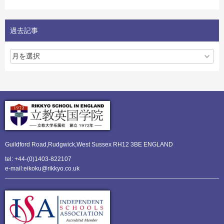
過去記事
Guildford Road,Rudgwick,
West Sussex RH12 3BE ENGLAND
tel: +44-(0)1403-822107
e-mail:eikoku@rikkyo.co.uk