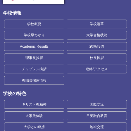
学校情報
学校概要
学校沿革
学校早わかり
大学合格状況
Academic Results
施設/設備
理事長挨拶
校長挨拶
チャプレン挨拶
連絡/アクセス
教職員採用情報
学校の特色
キリスト教精神
国際交流
大家族体験
日英融合教育
大学との連携
地域交流