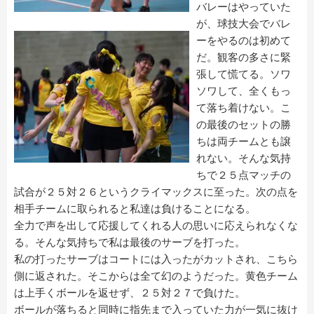
バレーはやっていた
が、球技大会でバレ
ーをやるのは初めて
だ。観客の多さに緊
張して慌てる。ソワ
ソワして、全くもっ
て落ち着けない。こ
の最後のセットの勝
ちは両チームとも譲
れない。そんな気持
ちで２５点マッチの
試合が２５対２６というクライマックスに至った。次の点を
相手チームに取られると私達は負けることになる。
全力で声を出して応援してくれる人の思いに応えられなくな
る。そんな気持ちで私は最後のサーブを打った。
私の打ったサーブはコートには入ったがカットされ、こちら
側に返された。そこからは全て幻のようだった。黄色チーム
は上手くボールを返せず、２５対２７で負けた。
ボールが落ちると同時に指先まで入っていた力が一気に抜け