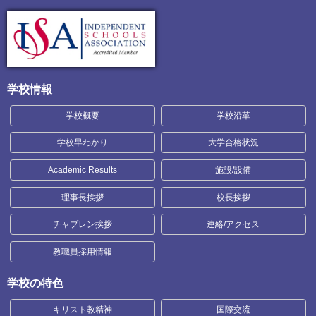
学校情報
学校概要
学校沿革
学校早わかり
大学合格状況
Academic Results
施設/設備
理事長挨拶
校長挨拶
チャプレン挨拶
連絡/アクセス
教職員採用情報
学校の特色
キリスト教精神
国際交流