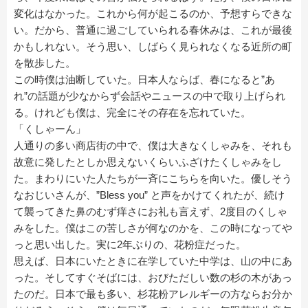
変化はなかった。これから何が起こるのか、予想すらできな
い。だから、普通に過ごしていられる春休みは、これが最後
かもしれない。そう思い、しばらく見られなくなる近所の町
を散歩した。
この時僕は油断していた。日本人ならば、春になると”あ
れ”の話題が少なからず会話やニュースの中で取り上げられ
る。けれども僕は、完全にその存在を忘れていた。
「くしゃーん」
人通りの多い商店街の中で、僕は大きなくしゃみを、それも
故意に発したとしか思えないくらいふざけたくしゃみをし
た。まわりにいた人たちが一斉にこちらを向いた。優しそう
なおじいさんが、”Bless you” と声をかけてくれたが、続け
て襲ってきた鼻のむず痒さにお礼も言えず、2度目のくしゃ
みをした。僕はこの苦しさが何なのかを、この時になってや
っと思い出した。実に2年ぶりの、花粉症だった。
思えば、日本にいたときに在学していた中学は、山の中にあ
った。そしてすぐそばには、おびただしい数の杉の木があっ
たのだ。日本で最も多い、杉花粉アレルギーの方ならお分か