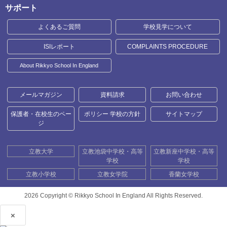
サポート
よくあるご質問
学校見学について
ISIレポート
COMPLAINTS PROCEDURE
About Rikkyo School In England
メールマガジン
資料請求
お問い合わせ
保護者・在校生のペー
ポリシー 学校の方針
サイトマップ
ジ
立教大学
立教池袋中学校・高等
立教新座中学校・高等
学校
学校
立教小学校
立教女学院
香蘭女学校
2026 Copyright ©
Rikkyo School In England All Rights Reserved.
×