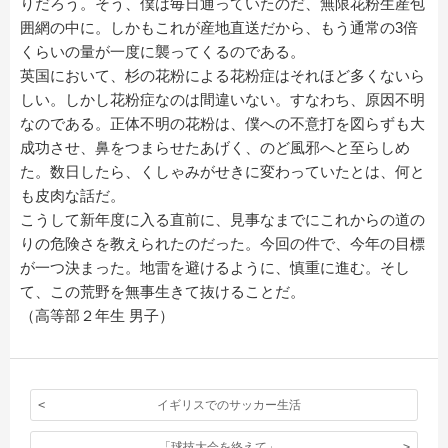
りだろう。そう、僕は毎日通っていたのだ、無限花粉生産包
囲網の中に。しかもこれが産地直送だから、もう通常の3倍
くらいの量が一度に襲ってくるのである。
英国において、杉の花粉による花粉症はそれほど多くないら
しい。しかし花粉症なのは間違いない。すなわち、原因不明
なのである。正体不明の花粉は、僕への不意打を図らずも大
成功させ、鼻をつまらせたあげく、のど風邪へと至らしめ
た。数日したら、くしゃみがせきに変わっていたとは、何と
も皮肉な話だ。
こうして新年度に入る直前に、見事なまでにこれからの道の
りの危険さを教えられたのだった。今回の件で、今年の目標
が一つ決まった。地雷を避けるように、慎重に進む。そし
て、この荒野を無事生きて抜けることだ。
（高等部２年生 男子）
イギリスでのサッカー生活
「球技大会を終えて」