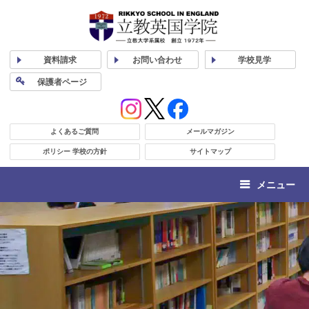
資料
請求
お問い合わせ
学校
見学
保護者
ページ
よくあるご質問
メールマガジン
ポリシー 学校の方針
サイトマップ
メニュー