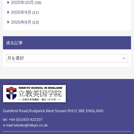
2025年10月
(16)
2025年9月
(11)
2025年8月
(13)
過去記事
Guildford Road,Rudgwick,
West Sussex RH12 3BE ENGLAND
tel: +44-(0)1403-822107
e-mail:eikoku@rikkyo.co.uk