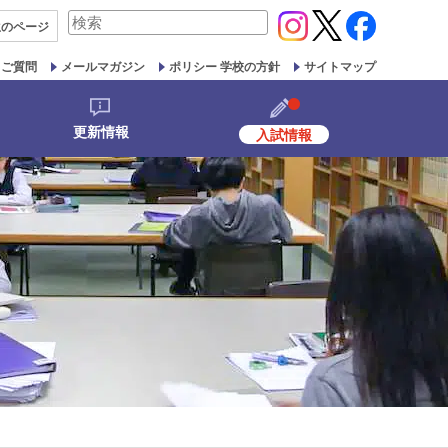
検
生の
ページ
索
対
るご質問
メールマガジン
ポリシー 学校の方針
サイトマップ
象:
更新情報
入試情報