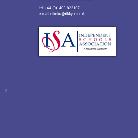
tel: +44-(0)1403-822107
e-mail:eikoku@rikkyo.co.uk
ロード