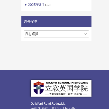
2025年8月
(13)
過去記事
Guildford Road,Rudgwick,
West Sussex RH12 3BE ENGLAND