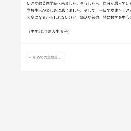
いざ立教英国学院へ来ました。そうしたら、自分が思ってい
学校生活が楽しみに感じました。そして、一日で友達たくさ
大変になるかもしれないけど、部活や勉強、特に数学を中心
（中学部
1
年新入生
女子）
初めての立教英国学院「同じ学年の人が多かったので今はもうみんな友達です。」