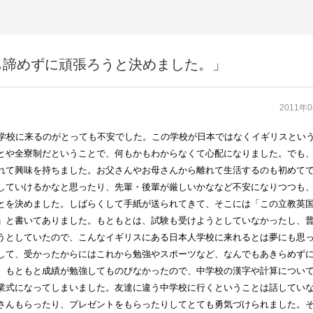
も諦めずに頑張ろうと決めました。」
2011年
学校に来るのがとっても不安でした。この学校が日本ではなくイギリスとい
とや全寮制だということで、何もかもわからなくて心配になりました。でも
れて興味を持ちました。お父さんやお母さんから離れて生活するのも初めて
していけるかなと思ったり、先輩・後輩が厳しいかななど不安になりつつも
とを決めました。しばらくして手紙が送られてきて、そこには「この立教英
」と書いてありました。もともとは、試験も受けようとしていなかったし、
うとしていたので、こんなイギリスにある日本人学校に来れるとは夢にも思
して、受かったからにはこれから勉強やスポーツなど、なんでもあきらめず
。もともと成績が勉強してものびなかったので、中学校の漢字や計算につい
業式になってしまいました。友達に違う中学校に行くということは話してい
さんもらったり、プレゼントをもらったりしてとても勇気づけられました。