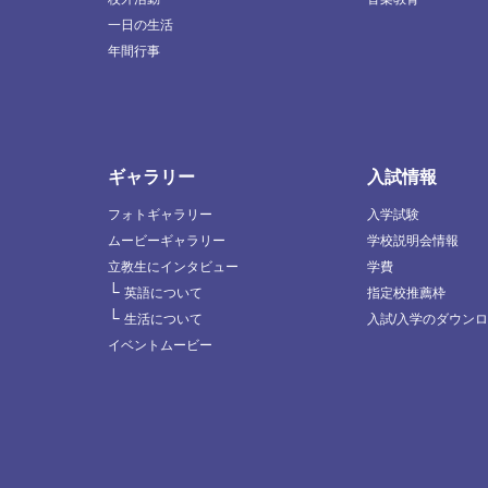
一日の生活
年間行事
ギャラリー
入試情報
フォトギャラリー
入学試験
ムービーギャラリー
学校説明会情報
立教生にインタビュー
学費
└
英語について
指定校推薦枠
└
生活について
入試/入学のダウン
イベントムービー