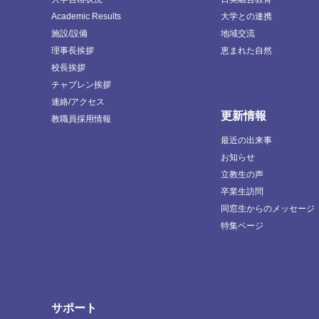
Academic Results
大学との連携
施設/設備
地域交流
理事長挨拶
恵まれた自然
校長挨拶
チャプレン挨拶
連絡/アクセス
更新情報
教職員採用情報
最近の出来事
お知らせ
立教生の声
卒業生訪問
同窓生からのメッセージ
特集ページ
サポート