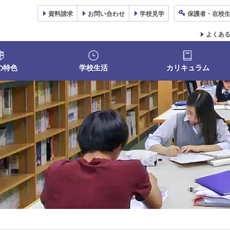
資料
請求
お問い合わせ
学校
見学
保護者
・在校
よくあ
の特色
学校生活
カリキュラム