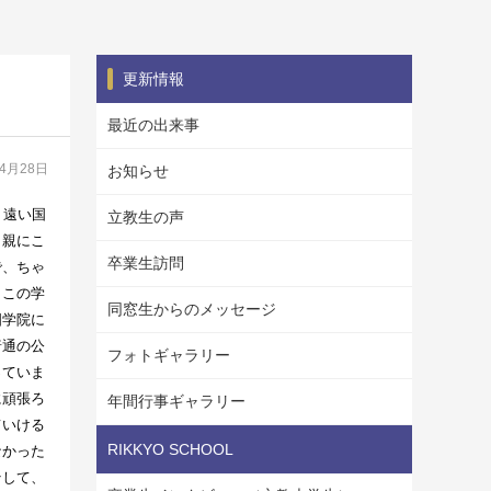
更新情報
最近の出来事
04月28日
お知らせ
う遠い国
立教生の声
、親にこ
卒業生訪問
で、ちゃ
、この学
同窓生からのメッセージ
国学院に
普通の公
フォトギャラリー
っていま
に頑張ろ
年間行事ギャラリー
ていける
RIKKYO SCHOOL
なかった
そして、