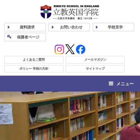
資料
請求
お問い合わせ
学校
見学
保護者
ページ
よくあるご質問
メールマガジン
ポリシー 学校の方針
サイトマップ
メニュー