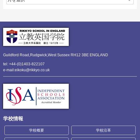
Guildford Road,Rudgwick,
West Sussex RH12 3BE ENGLAND
tel: +44-(0)1403-822107
e-mail:eikoku@rikkyo.co.uk
学校情報
学校概要
学校沿革