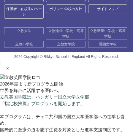
保護者・在校生のペー
ポリシー 学校の方針
サイトマップ
ジ
立教大学
立教池袋中学校・高等
立教新座中学校・高等
学校
学校
立教小学校
立教女学院
香蘭女学校
2026 Copyright ©
Rikkyo School In England All Rights Reserved.
×
2026年度より新プログラム開始
世界を舞台に活躍する医師へ。
立教英国学院は、ハンガリー国立大学医学部
「指定校推薦」プログラムを開始します。
本プログラムは、チェコ共和国の国立大学医学部への進学も含
め、
国際的に医療の道を志す生徒を対象とした進学支援制度です。