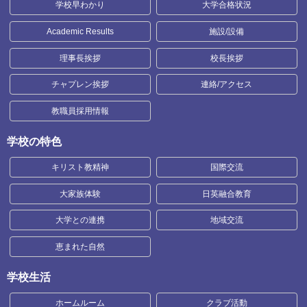
学校早わかり
大学合格状況
Academic Results
施設/設備
理事長挨拶
校長挨拶
チャプレン挨拶
連絡/アクセス
教職員採用情報
学校の特色
キリスト教精神
国際交流
大家族体験
日英融合教育
大学との連携
地域交流
恵まれた自然
学校生活
ホームルーム
クラブ活動