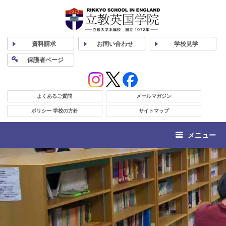
資料
請求
お問い合わせ
学校
見学
保護者
ページ
よくあるご質問
メールマガジン
ポリシー 学校の方針
サイトマップ
メニュー