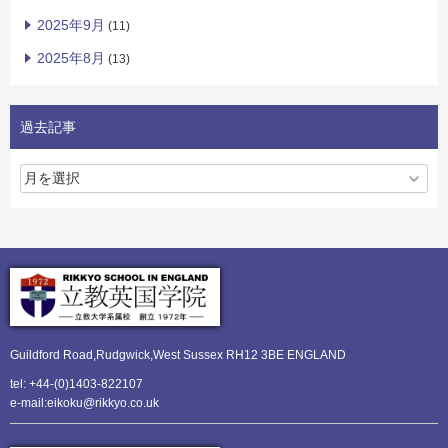
2025年9月
(11)
2025年8月
(13)
過去記事
Guildford Road,Rudgwick,
West Sussex RH12 3BE ENGLAND
tel: +44-(0)1403-822107
e-mail:eikoku@rikkyo.co.uk