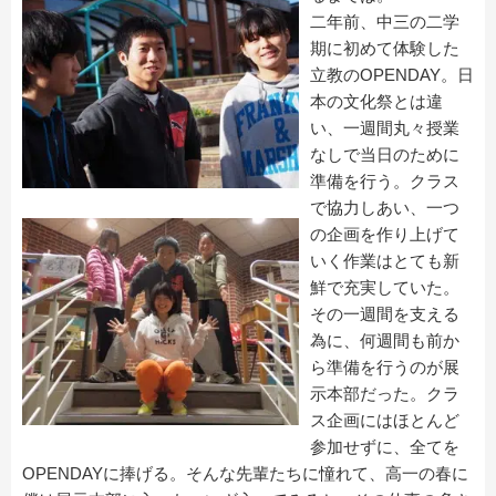
二年前、中三の二学
期に初めて体験した
立教のOPENDAY。日
本の文化祭とは違
い、一週間丸々授業
なしで当日のために
準備を行う。クラス
で協力しあい、一つ
の企画を作り上げて
いく作業はとても新
鮮で充実していた。
その一週間を支える
為に、何週間も前か
ら準備を行うのが展
示本部だった。クラ
ス企画にはほとんど
参加せずに、全てを
OPENDAYに捧げる。そんな先輩たちに憧れて、高一の春に