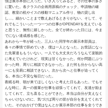
僕は展示本部に入った。いざ入ってみると、その仕事の多さ
に驚いた。各クラスの企画用原稿のチェック、申請物の確
認、教室の机やイスの移動マニュアル作り、物の貸し出
し…。細かいことまで数えあげるときりがない。そして、そ
れでもこういった一つ一つの仕事がOPENDAYを支えている
と思うと、無性に嬉しかった。全てが終わった日には、今ま
でにない達成感を感じた。
あれから一年が経った。三人いた同学年の展示本部員は、
各々の事情で辞めていき、僕は一人となった。お世話になっ
た先輩達ももういない。一人でも大丈夫だろうなんて楽観的
に考えていたけれど、現実は甘くなかった。何か問題にぶつ
かった時、周りに相談できなかった。まだ何も分からない高
一にも安易に相談できない。次から次へと仕事が迫ってく
る。本当に不安な毎日だった。
夜眠る時、朝が来てほしくないと考えた日もあった。でもそ
んな時に、高一の後輩が仕事を頑張ってくれて、友達が励ま
してくれて、立ち直ることができた。本当は自分が支えなく
ちゃいけないのに、気づけば周りの皆が自分を支えてくれて
いた。そのおかげで僕はなんとか展示本部の仕事を全うでき