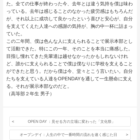
た。全ての仕事が終わった今、去年とは違う気持を僕は味わ
っている。去年は感じることのなかった疲労感はもちろんだ
が、それ以上に成功して良かったという喜びと安心が、自分
を支えてくえた人達への感謝の気持が、胸の中一杯に詰まっ
ていた。
この二年間、僕は色んな人に支えられることで展示本部とし
て活動できた。特にこの一年、そのことを本当に痛感した。
目指し憧れてきた先輩達は越せなかったかもしれないけれ
ど、誰かに支えられることで僕は僕なりに学校を支えること
ができたと思う。だから僕は今、堂々とこう言いたい。自分
たちを支えている人達をOPENDAYを通して一生懸命に支え
る。それが展示本部なのだと。
（高等部２年生 男子）
OPEN DAY ：見せる方の立場に変わった「文化祭」
オープンデイ：人生の中で一番時間の流れを速く感じた日