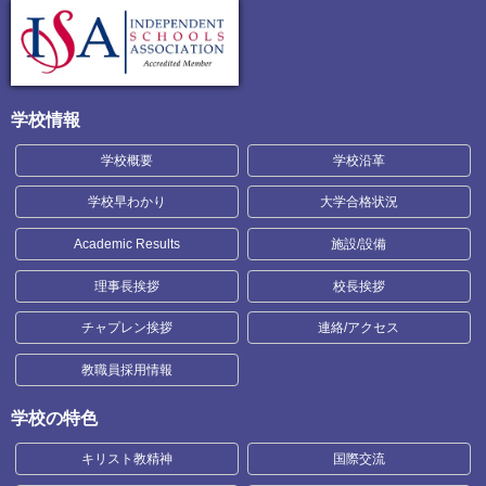
学校情報
学校概要
学校沿革
学校早わかり
大学合格状況
Academic Results
施設/設備
理事長挨拶
校長挨拶
チャプレン挨拶
連絡/アクセス
教職員採用情報
学校の特色
キリスト教精神
国際交流