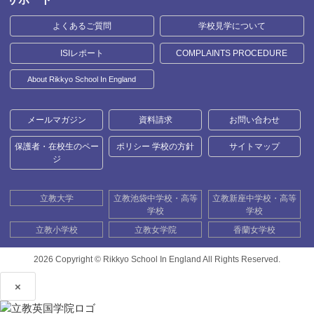
よくあるご質問
学校見学について
ISIレポート
COMPLAINTS PROCEDURE
About Rikkyo School In England
メールマガジン
資料請求
お問い合わせ
保護者・在校生のペー
ポリシー 学校の方針
サイトマップ
ジ
立教大学
立教池袋中学校・高等
立教新座中学校・高等
学校
学校
立教小学校
立教女学院
香蘭女学校
2026 Copyright ©
Rikkyo School In England All Rights Reserved.
×