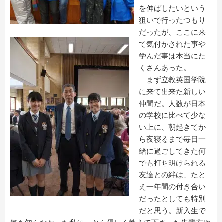
を伸ばしたいという
狙いで行ったつもり
だったが、ここに来
て気付かされた事や
学んだ事は本当にた
くさんあった。
まず立教英国学院
に来て出来た新しい
仲間だ。人数が日本
の学校に比べて少な
い上に、朝起きてか
ら夜寝るまで毎日一
緒に過ごしてきた何
でも打ち明けられる
友達との絆は、たと
え一年間の付き合い
だったとしても特別
だと思う。新入生で