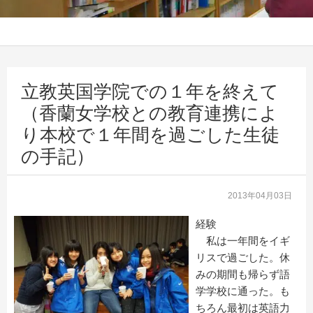
立教英国学院での１年を終えて
（香蘭女学校との教育連携によ
り本校で１年間を過ごした生徒
の手記）
2013年04月03日
経験
私は一年間をイギ
リスで過ごした。休
みの期間も帰らず語
学学校に通った。も
ちろん最初は英語力