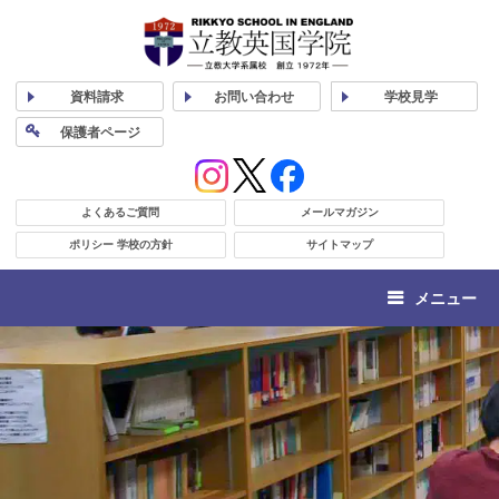
資料
請求
お問い合わせ
学校
見学
保護者
ページ
よくあるご質問
メールマガジン
ポリシー 学校の方針
サイトマップ
メニュー