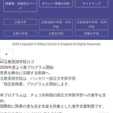
保護者・在校生のペー
ポリシー 学校の方針
サイトマップ
ジ
立教大学
立教池袋中学校・高等
立教新座中学校・高等
学校
学校
立教小学校
立教女学院
香蘭女学校
2026 Copyright ©
Rikkyo School In England All Rights Reserved.
×
2026年度より新プログラム開始
世界を舞台に活躍する医師へ。
立教英国学院は、ハンガリー国立大学医学部
「指定校推薦」プログラムを開始します。
本プログラムは、チェコ共和国の国立大学医学部への進学も含
め、
国際的に医療の道を志す生徒を対象とした進学支援制度です。