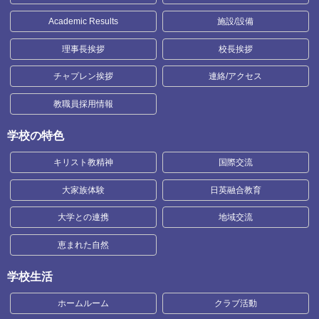
Academic Results
施設/設備
理事長挨拶
校長挨拶
チャプレン挨拶
連絡/アクセス
教職員採用情報
学校の特色
キリスト教精神
国際交流
大家族体験
日英融合教育
大学との連携
地域交流
恵まれた自然
学校生活
ホームルーム
クラブ活動