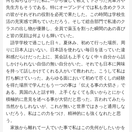
何も知らなかった私に一から優しく教えて下さった先輩方や
先生方もそうである。特にオープンデイでは私も含めクラス
の皆がそれぞれの役割を必死で果たした。この時間は学校生
活の充実感で満ちていただろう。そして総合部門で私達のク
ラスの出し物が優勝し、全員で薬玉を割った瞬間のあの喜び
と皆の笑顔は何よりも輝いていた。
語学学校で過ごした日々。夏休み、初めて行った場所。周
りに日本人はいない。日本語を使わない毎日を送っていた違
和感だらけだった上に、英会話も上手くなく中々自分から話
しかけられない自信の無い自分がいた。それでも日本に興味
を持って話しかけてくれる人がいて救われた。こうして私は
打ち解けていった。あらゆる面において初めて尽くしの経験
を得た場所で学んだもう一つの事は「伝える事の大切さ」で
ある。異国の人と話す時、上手くなくても良いからとにかく
積極的に意見を述べる事が大切だと思った。言われてみたら
当然かもしれないが、これが無いと世界ではきっと通用しな
いだろう。私はこの力をつけ、精神的にも強くなれたと思
う。
家族から離れて一人でいた事で私はこの先何がしたいかを