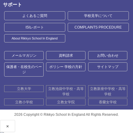
サポート
よくあるご質問
学校見学について
ISIレポート
COMPLAINTS PROCEDURE
About Rikkyo School In England
メールマガジン
資料請求
お問い合わせ
保護者・在校生のペー
ポリシー 学校の方針
サイトマップ
ジ
立教大学
立教池袋中学校・高等
立教新座中学校・高等
学校
学校
立教小学校
立教女学院
香蘭女学校
2026 Copyright ©
Rikkyo School In England All Rights Reserved.
×