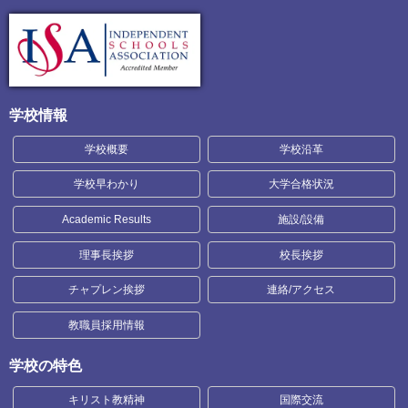
学校情報
学校概要
学校沿革
学校早わかり
大学合格状況
Academic Results
施設/設備
理事長挨拶
校長挨拶
チャプレン挨拶
連絡/アクセス
教職員採用情報
学校の特色
キリスト教精神
国際交流