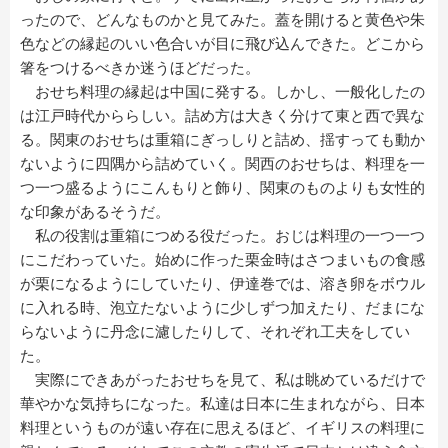
ったので、どんなものかと見てみた。蓋を開けると黄色や朱
色などの縁起のいい色合いが目に飛び込んできた。どこから
箸をつけるべきか迷うほどだった。
おせち料理の縁起は中国に発する。しかし、一般化したの
は江戸時代かららしい。詰め方は大きく分けて東と西で異な
る。関東のおせちは重箱にぎっしりと詰め、揺すっても動か
ないように四隅から詰めていく。関西のおせちは、料理を一
つ一つ盛るようにこんもりと飾り、関東のものよりも女性的
な印象があるそうだ。
私の役割は重箱につめる役だった。おじは料理の一つ一つ
にこだわっていた。始めに作った栗金時はさつまいもの食感
が栗になるようにしていたり、伊達巻では、溶き卵をボウル
に入れる時、泡立たないように少しずつ加えたり、だまにな
らないように丹念に濾したりして、それぞれ工夫をしてい
た。
実際にできあがったおせちを見て、私は眺めているだけで
華やかな気持ちになった。私達は日本に生まれながら、日本
料理というものが遠い存在に思えるほど、イギリスの料理に