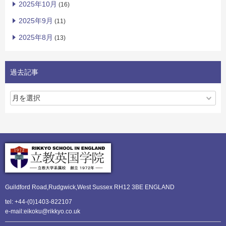
2025年10月
(16)
2025年9月
(11)
2025年8月
(13)
過去記事
Guildford Road,Rudgwick,
West Sussex RH12 3BE ENGLAND
tel: +44-(0)1403-822107
e-mail:eikoku@rikkyo.co.uk