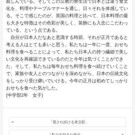
親しんでいる。そしてこの立教の寮生活で日本とは違う食文
化を、料理やテーブルマナーを通し、日々それを体感してい
る。そこで感じたのが、英国の料理と比べて、日本料理の最
も大きな特徴はその色彩が美しく、装飾にも入念にこだわっ
ている、という点である。
自分が日本人だなあと意識する時節、それが正月であると
考える人はとても多いと思う。私たちは一年に一度、おせち
料理を食べることによって、私たち日本人の持つ繊細で美し
い文化を再確認できているのだと今年は気づくことができ
た。そして、私たちは毎年おせち料理を食べ続けていくこと
で、家族や友人とのつながりを深めながら、日本の伝統文化
をしっかり受け継いでいける。今年の正月は初めてしっかり
おせちを食べた気がした。
(中学部2年 女子)
「愛され続ける東京駅」
「私の大好きな地元」