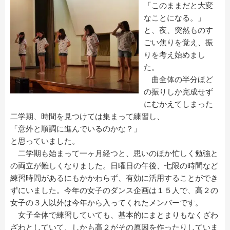
「このままだと大変
なことになる。」
と、夜、突然ものす
ごい焦りを覚え、振
りを考え始めまし
た。
曲全体の半分ほど
の振りしか完成せず
にむかえてしまった
二学期、時間を見つけては集まって練習し、
「意外と順調に進んでいるのかな？」
と思っていました。
二学期も始まって一ヶ月経つと、思いのほか忙しく勉強と
の両立が難しくなりました。日曜日の午後、七限の時間など
練習時間があるにもかかわらず、有効に活用することができ
ずにいました。今年の女子のダンス企画は１５人で、高２の
女子の３人以外は今年から入ってくれたメンバーです。
女子全体で練習していても、基本的にまとまりもなくざわ
ざわとしていて、しかも高２がその原因を作ったりしていま