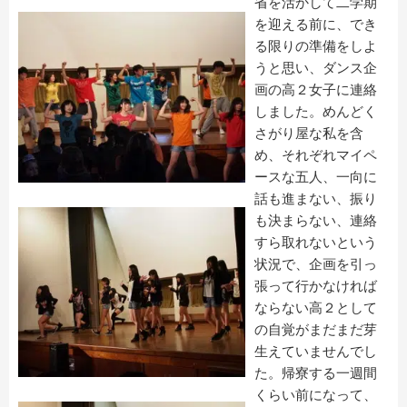
省を活かして二学期
を迎える前に、でき
る限りの準備をしよ
うと思い、ダンス企
画の高２女子に連絡
しました。めんどく
さがり屋な私を含
め、それぞれマイペ
ースな五人、一向に
話も進まない、振り
も決まらない、連絡
すら取れないという
状況で、企画を引っ
張って行かなければ
ならない高２として
の自覚がまだまだ芽
生えていませんでし
た。帰寮する一週間
くらい前になって、