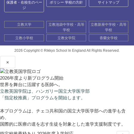
保護者・在校生のペー
ポリシー 学校の方針
サイトマップ
ジ
立教大学
立教池袋中学校・高等
立教新座中学校・高等
学校
学校
立教小学校
立教女学院
香蘭女学校
2026 Copyright ©
Rikkyo School In England All Rights Reserved.
×
2026年度より新プログラム開始
世界を舞台に活躍する医師へ。
立教英国学院は、ハンガリー国立大学医学部
「指定校推薦」プログラムを開始します。
本プログラムは、チェコ共和国の国立大学医学部への進学も含
め、
国際的に医療の道を志す生徒を対象とした進学支援制度です。
指定校推薦枠あり
2026年度入学対応