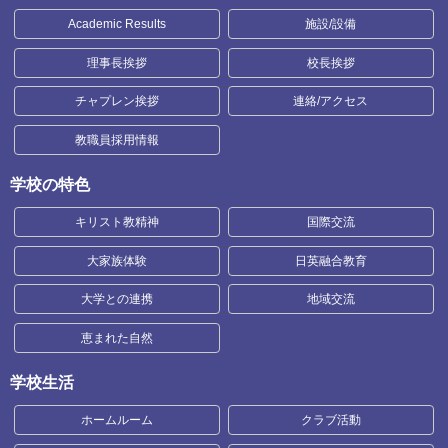
Academic Results
施設/設備
理事長挨拶
校長挨拶
チャプレン挨拶
連絡/アクセス
教職員採用情報
学校の特色
キリスト教精神
国際交流
大家族体験
日英融合教育
大学との連携
地域交流
恵まれた自然
学校生活
ホームルーム
クラブ活動