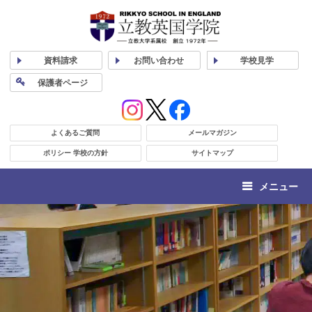
資料
請求
お問い合わせ
学校
見学
保護者
ページ
よくあるご質問
メールマガジン
ポリシー 学校の方針
サイトマップ
メニュー