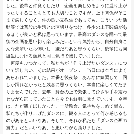
した。後輩と仲良くしたり、企画を楽しめるように盛り上が
ったりすることもとても大切なことですが、上下関係がそこ
まで厳しくなく、仲の良い立教生であっても、こういった活
動等では普段の生活との区切りをつけ、多少の上下関係があ
るほうが良いと私は思っています。最高のダンスを踊って最
後の企画を思い切り楽しみたいという気持から、自分自身こ
んな先輩いたら怖いし、嫌だなあと思うくらい、後輩にも同
級生にむける熱意と同じ気持で接していました。
何度もぶつかって、私たちが「作り上げたいダンス」につ
いて話し合い、その結果がオープンデー当日には本当によく
あらわれていました。本番と後夜祭、あんなに練習して二回
しか踊れなかったと残念に思うくらい、本当に楽しくてたま
りませんでした。去年、舞台の上で緊張してひざや手を震わ
せながら踊っていたことを今でも鮮明に覚えています。今年
は、ただ観てほしかった。一所懸命、気持ちをこめて踊る、
私たちが作り上げたダンスに、観る人にとって何か感じるも
のがあるといいなあ。そして、それが私たち「ダンス企画の
努力」だといいなあ、と思いながら踊りました。