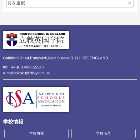
Guildford Road,Rudgwick,
West Sussex RH12 3BE ENGLAND
tel: +44-(0)1403-822107
e-mail:eikoku@rikkyo.co.uk
学校情報
学校概要
学校沿革