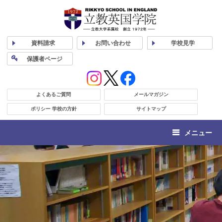
資料
請求
お問い合わせ
学校
見学
保護者
ページ
よくあるご質問
メールマガジン
ポリシー 学校の方針
サイトマップ
メニュー