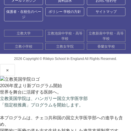
メールマガジン
資料請求
お問い合わせ
保護者・在校生のペー
ポリシー 学校の方針
サイトマップ
ジ
立教大学
立教池袋中学校・高等
立教新座中学校・高等
学校
学校
立教小学校
立教女学院
香蘭女学校
2026 Copyright ©
Rikkyo School In England All Rights Reserved.
×
2026年度より新プログラム開始
世界を舞台に活躍する医師へ。
立教英国学院は、ハンガリー国立大学医学部
「指定校推薦」プログラムを開始します。
本プログラムは、チェコ共和国の国立大学医学部への進学も含
め、
国際的に医療の道を志す生徒を対象とした進学支援制度です。