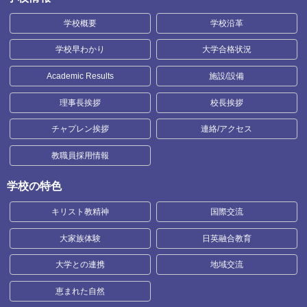
学校概要
学校沿革
学校早わかり
大学合格状況
Academic Results
施設/設備
理事長挨拶
校長挨拶
チャプレン挨拶
連絡/アクセス
教職員採用情報
学校の特色
キリスト教精神
国際交流
大家族体験
日英融合教育
大学との連携
地域交流
恵まれた自然