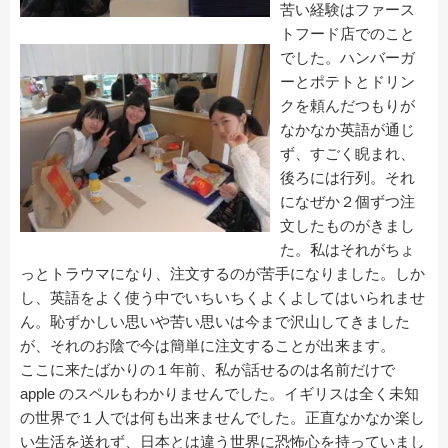
苦い経験はファース
トフード店でのこと
でした。ハンバーガ
ーとポテトとドリン
クを頼んだつもりが
なかなか英語が通じ
ず、すごく睨まれ、
後ろには行列。それ
になぜか２個ずつ注
文したものがきまし
た。私はそれがちょ
っとトラウマになり、注文するのが苦手になりました。しか
し、英語をよく使う中でいちいちくよくよしてはいられませ
ん。恥ずかしい思いや苦い思いは今まで沢山してきました
が、それのお陰で今は簡単に注文することが出来ます。
ここに来たばかりの１年前、私が話せるのは名前だけで
apple のスペルもわかりませんでした。イギリスは全く未知
の世界で１人では何も出来ませんでした。正直なかなか楽し
い生活を送れず、日本とは違う世界に恐怖心を持っていまし