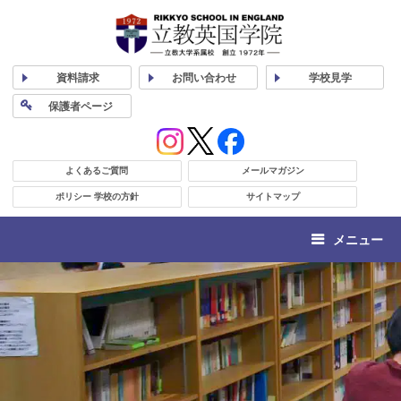
資料
請求
お問い合わせ
学校
見学
保護者
ページ
よくあるご質問
メールマガジン
ポリシー 学校の方針
サイトマップ
メニュー