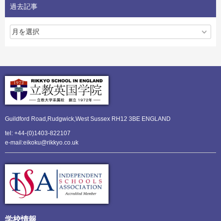
過去記事
Guildford Road,Rudgwick,
West Sussex RH12 3BE ENGLAND
tel: +44-(0)1403-822107
e-mail:eikoku@rikkyo.co.uk
学校情報