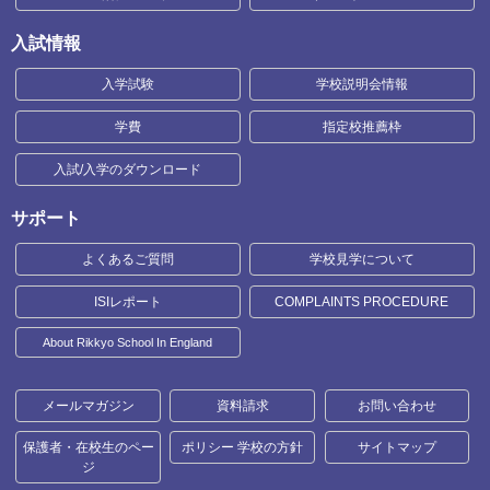
入試情報
入学試験
学校説明会情報
学費
指定校推薦枠
入試/入学のダウンロード
サポート
よくあるご質問
学校見学について
ISIレポート
COMPLAINTS PROCEDURE
About Rikkyo School In England
メールマガジン
資料請求
お問い合わせ
保護者・在校生のペー
ポリシー 学校の方針
サイトマップ
ジ