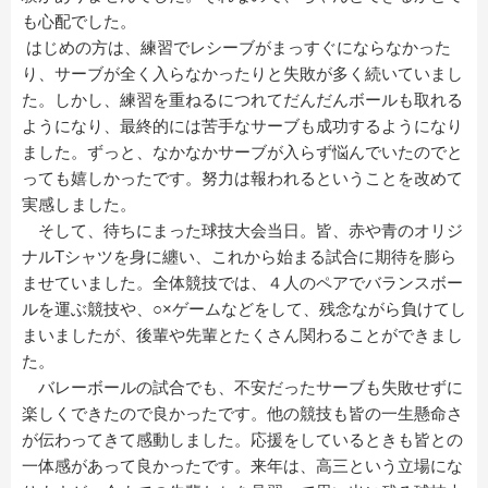
も心配でした。
はじめの方は、練習でレシーブがまっすぐにならなかった
り、サーブが全く入らなかったりと失敗が多く続いていまし
た。しかし、練習を重ねるにつれてだんだんボールも取れる
ようになり、最終的には苦手なサーブも成功するようになり
ました。ずっと、なかなかサーブが入らず悩んでいたのでと
っても嬉しかったです。努力は報われるということを改めて
実感しました。
そして、待ちにまった球技大会当日。皆、赤や青のオリジ
ナルTシャツを身に纏い、これから始まる試合に期待を膨ら
ませていました。全体競技では、４人のペアでバランスボー
ルを運ぶ競技や、○×ゲームなどをして、残念ながら負けてし
まいましたが、後輩や先輩とたくさん関わることができまし
た。
バレーボールの試合でも、不安だったサーブも失敗せずに
楽しくできたので良かったです。他の競技も皆の一生懸命さ
が伝わってきて感動しました。応援をしているときも皆との
一体感があって良かったです。来年は、高三という立場にな