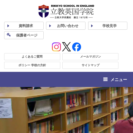
資料
請求
お問い合わせ
学校
見学
保護者
ページ
よくあるご質問
メールマガジン
ポリシー 学校の方針
サイトマップ
メニュー