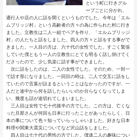
という町に行きグル
ープごとに分かれ、
通行人や店の人に話を聞くというものでした。今年は「エル
ムブリッジ村」という高齢者の方々の為に作られた村に行き
ました。立教生は二人一組でペアを作り、「エルムブリッジ
村」の人たちと話をしました。四人の方々と話をする事がで
きました。一人目の方は、六十代の女性でした。すごく緊張
していた僕ともう一人の立教生にとても明るく話し掛けてく
ださったので、少し気楽に話す事ができました。
次に話をしたのは、二人の女性でした。そのため、一対一
で話す形になりました。一回目の時は、二人で交互に話をし
ていたので言葉が詰まるということはなかったのですが、一
人だと途中から何を話したらいいのか分らなくなってしま
い、幾度も話が途切れてしまいました。
三人目は女性で七十代後半の方でした。この方は、亡くな
った旦那さんが何回も日本に行ったことがあったらしく、日
本の事について色々知っていらっしゃいました。好きな日本
料理や関東大震災についてなど沢山話をしました。
四人目は七十代の男性の方でした。僕達二人の趣味につい