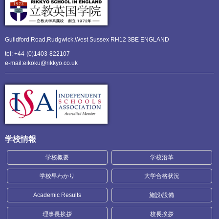
Guildford Road,Rudgwick,
West Sussex RH12 3BE ENGLAND
tel: +44-(0)1403-822107
e-mail:eikoku@rikkyo.co.uk
学校情報
学校概要
学校沿革
学校早わかり
大学合格状況
Academic Results
施設/設備
理事長挨拶
校長挨拶