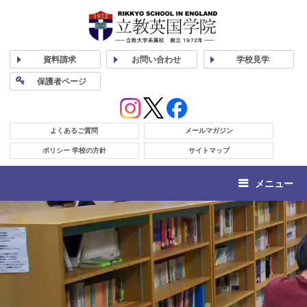
資料
請求
お問い合わせ
学校
見学
保護者
ページ
よくあるご質問
メールマガジン
ポリシー 学校の方針
サイトマップ
メニュー