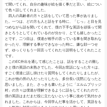
て聞いてくれ、自分の趣味が絵を描く事だと言い、絵につい
て色々話してくれました。
四人の高齢者の方々と話をしていて思った事がありまし
た。一つは、どの方も人と話をする時に、「じっ」と目を見
つめながら話を聞いてくれて、僕の下手な英語を頑張って聞
きとろうとしてくれているのが分かり、とても嬉しかったこ
とです。二つ目は、僕達が相手の言っている事を聞き取れな
かったり、理解する事ができなかった時に、嫌な顔一つせ
ず、ゆっくりもう一回言ってくれたり説明をしてくれたこと
です。
このEC外出を通して感じたことは、話をすることの難し
さと僕の英語の未熟さでした。今回お世話になった方々は、
すごく僕達に話し掛けたり質問をしてくれたりしましたが、
これが他の所の人だったりしたら、多分長い沈黙になったと
思いました。また、さっきも書いたように「エルムブリッジ
村」の方々は僕達が理解できるように話をしてくれたので、
僕の英語はまだまだ役に立たないという事に改めて気付かさ
れました。これからは、今回学んだ事を活かして、英語をも