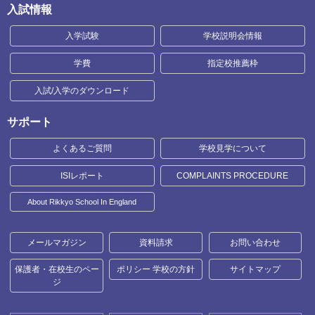
入試情報
入学試験
学校説明会情報
学費
指定校推薦枠
入試/入学のダウンロード
サポート
よくあるご質問
学校見学について
ISIレポート
COMPLAINTS PROCEDURE
About Rikkyo School In England
メールマガジン
資料請求
お問い合わせ
保護者・在校生のペー
ポリシー 学校の方針
サイトマップ
ジ