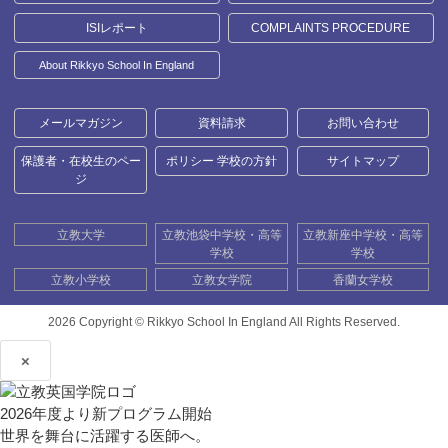
ISIレポート
COMPLAINTS PROCEDURE
About Rikkyo School In England
メールマガジン
資料請求
お問い合わせ
保護者・在校生のペー
ポリシー 学校の方針
サイトマップ
ジ
立教大学
立教池袋中学校・高等
立教新座中学校・高等
学校
学校
立教小学校
立教女学院
香蘭女学校
2026 Copyright ©
Rikkyo School In England All Rights Reserved.
×
2026年度より新プログラム開始
世界を舞台に活躍する医師へ。