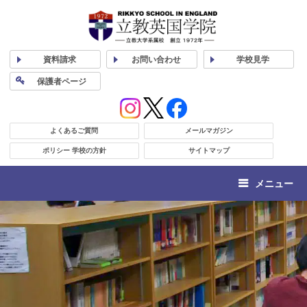
資料
請求
お問い合わせ
学校
見学
保護者
ページ
よくあるご質問
メールマガジン
ポリシー 学校の方針
サイトマップ
メニュー