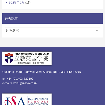
2025年8月
(13)
過去記事
Guildford Road,Rudgwick,
West Sussex RH12 3BE ENGLAND
tel: +44-(0)1403-822107
e-mail:eikoku@rikkyo.co.uk