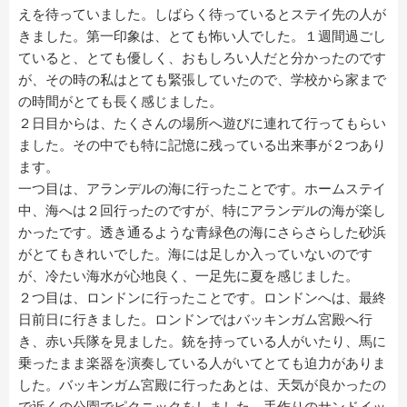
えを待っていました。しばらく待っているとステイ先の人が
きました。第一印象は、とても怖い人でした。１週間過ごし
ていると、とても優しく、おもしろい人だと分かったのです
が、その時の私はとても緊張していたので、学校から家まで
の時間がとても長く感じました。
２日目からは、たくさんの場所へ遊びに連れて行ってもらい
ました。その中でも特に記憶に残っている出来事が２つあり
ます。
一つ目は、アランデルの海に行ったことです。ホームステイ
中、海へは２回行ったのですが、特にアランデルの海が楽し
かったです。透き通るような青緑色の海にさらさらした砂浜
がとてもきれいでした。海には足しか入っていないのです
が、冷たい海水が心地良く、一足先に夏を感じました。
２つ目は、ロンドンに行ったことです。ロンドンへは、最終
日前日に行きました。ロンドンではバッキンガム宮殿へ行
き、赤い兵隊を見ました。銃を持っている人がいたり、馬に
乗ったまま楽器を演奏している人がいてとても迫力がありま
した。バッキンガム宮殿に行ったあとは、天気が良かったの
で近くの公園でピクニックをしました。手作りのサンドイッ