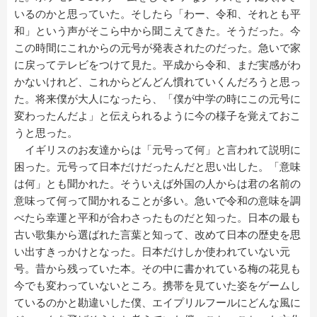
いるのかと思っていた。そしたら「わー、令和、それとも平
和」という声がそこら中から聞こえてきた。そうだった。今
この時間にこれからの元号が発表されたのだった。急いで家
に戻ってテレビをつけて見た。平成から令和、まだ実感がわ
かないけれど、これからどんどん慣れていくんだろうと思っ
た。将来僕が大人になったら、「僕が中学の時にこの元号に
変わったんだよ」と伝えられるように今の様子を覚えておこ
うと思った。
イギリスのお友達からは「元号って何」と言われて説明に
困った。元号って日本だけだったんだと思い出した。「意味
は何」とも聞かれた。そういえば外国の人からは君の名前の
意味って何って聞かれることが多い。急いで令和の意味を調
べたら幸運と平和が合わさったものだと知った。日本の最も
古い歌集から選ばれた言葉と知って、改めて日本の歴史を思
い出すきっかけとなった。日本だけしか使われていない元
号。昔から残っていた本。その中に書かれている梅の花見も
今でも変わっていないところ。携帯を見ていた姿をゲームし
ているのかと勘違いした僕、エイプリルフールにどんな風に