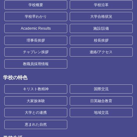
学校概要
学校沿革
学校早わかり
大学合格状況
Academic Results
施設/設備
理事長挨拶
校長挨拶
チャプレン挨拶
連絡/アクセス
教職員採用情報
学校の特色
キリスト教精神
国際交流
大家族体験
日英融合教育
大学との連携
地域交流
恵まれた自然