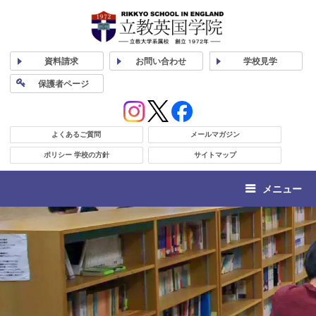
資料
請求
お問い合わせ
学校
見学
保護者
ページ
よくあるご質問
メールマガジン
ポリシー 学校の方針
サイトマップ
メニュー