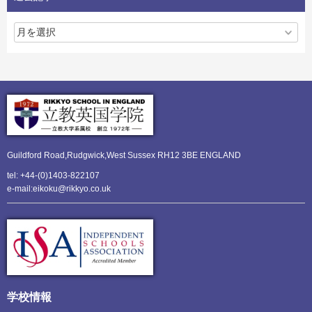
Guildford Road,Rudgwick,
West Sussex RH12 3BE ENGLAND
tel: +44-(0)1403-822107
e-mail:eikoku@rikkyo.co.uk
学校情報