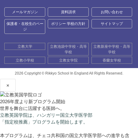
メールマガジン
資料請求
お問い合わせ
保護者・在校生のペー
ポリシー 学校の方針
サイトマップ
ジ
立教大学
立教池袋中学校・高等
立教新座中学校・高等
学校
学校
立教小学校
立教女学院
香蘭女学校
2026 Copyright ©
Rikkyo School In England All Rights Reserved.
×
2026年度より新プログラム開始
世界を舞台に活躍する医師へ。
立教英国学院は、ハンガリー国立大学医学部
「指定校推薦」プログラムを開始します。
本プログラムは、チェコ共和国の国立大学医学部への進学も含