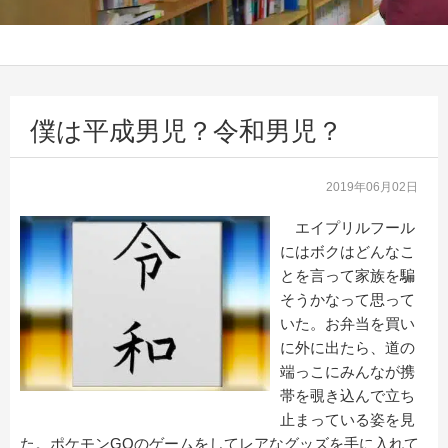
僕は平成男児？令和男児？
2019年06月02日
エイプリルフール
にはボクはどんなこ
とを言って家族を騙
そうかなって思って
いた。お弁当を買い
に外に出たら、道の
端っこにみんなが携
帯を覗き込んで立ち
止まっている姿を見
た。ポケモンGOのゲームをしてレアなグッズを手に入れて