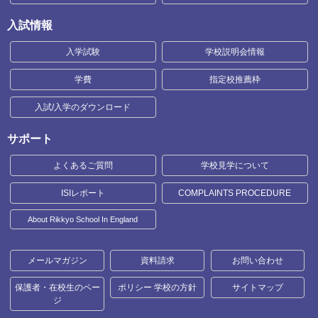
入試情報
入学試験
学校説明会情報
学費
指定校推薦枠
入試/入学のダウンロード
サポート
よくあるご質問
学校見学について
ISIレポート
COMPLAINTS PROCEDURE
About Rikkyo School In England
メールマガジン
資料請求
お問い合わせ
保護者・在校生のペー
ポリシー 学校の方針
サイトマップ
ジ