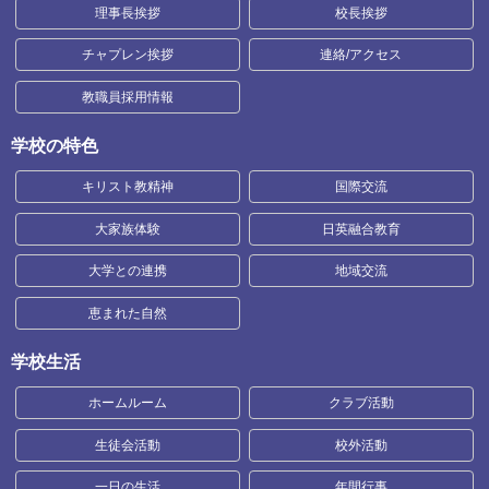
理事長挨拶
校長挨拶
チャプレン挨拶
連絡/アクセス
教職員採用情報
学校の特色
キリスト教精神
国際交流
大家族体験
日英融合教育
大学との連携
地域交流
恵まれた自然
学校生活
ホームルーム
クラブ活動
生徒会活動
校外活動
一日の生活
年間行事