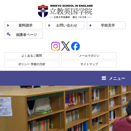
資料
請求
お問い合わせ
学校
見学
保護者
ページ
よくあるご質問
メールマガジン
ポリシー 学校の方針
サイトマップ
メニュー