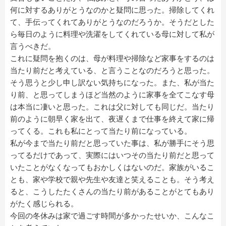
何に対するありがとうなのかと疑問に思った。掃除してくれ
て、手伝ってくれてありがとうなのだろうか。そうだとした
ら毎日のように料理や洗濯をしてくれている母に対して私が
言うべきだ。
これに疑問を抱くのは、母が料理や掃除など家事をするのは
当たり前だと考えている、と言うことなのだろうと思った。
そう思うと少し申し訳ない気持ちになった。また、私が当た
り前、と思ってしまうほど当然のように家事を全てこなす母
は本当に凄いと思った。これは父に対しても同じだ。当たり
前のように朝早く家を出て、夜遅くまで仕事を終えて家に帰
ってくる。これも私にとって当たり前になっている。
私が今まで当たり前だと思っていた事は、私が勝手にそう思
ってるだけであって、実際にはいつその当たり前だと思って
いたことがなくなってもおかしくはないのだ。家族がいるこ
とも、家や学校で親や先生や友達と笑えることも。そう考え
ると、こうしたたくさんの当たり前があることがとてもあり
がたく感じられる。
今回の冬休みは家で過ごす時間が多かったせいか、こんなこ