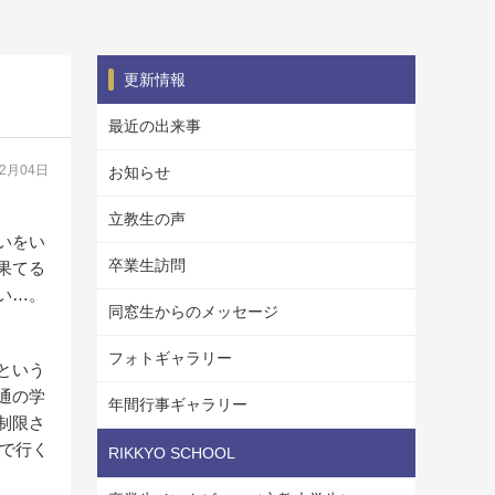
更新情報
最近の出来事
12月04日
お知らせ
立教生の声
いをい
卒業生訪問
果てる
い…。
同窓生からのメッセージ
フォトギャラリー
という
通の学
年間行事ギャラリー
制限さ
で行く
RIKKYO SCHOOL