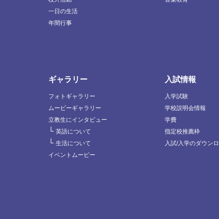
一日の生活
年間行事
ギャラリー
入試情報
フォトギャラリー
入学試験
ムービーギャラリー
学校説明会情報
立教生にインタビュー
学費
└
英語について
指定校推薦枠
└
生活について
入試/入学のダウン
イベントムービー