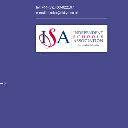
tel: +44-(0)1403-822107
e-mail:eikoku@rikkyo.co.uk
ロード