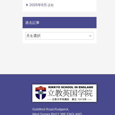
2025年8月
(13)
過去記事
Guildford Road,Rudgwick,
West Sussex RH12 3BE ENGLAND