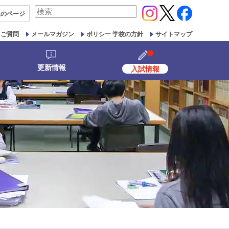
検
生の
ページ
索
対
るご質問
メールマガジン
ポリシー 学校の方針
サイトマップ
象:
更新情報
入試情報