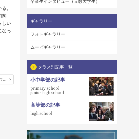
卒業生インタビュー（立教大学生）
いる。
間関
ギャラリー
らしい
になっ
フォトギャラリー
ムービギャラリー
クラス別記事一覧
最後までのカウントダウン
小中学部の記事
primary school
junior high school
高等部の記事
high school