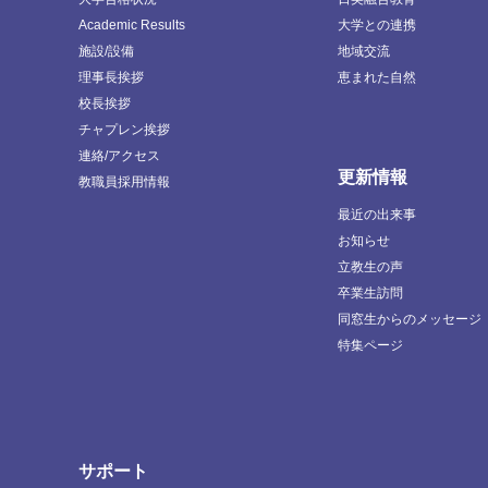
Academic Results
大学との連携
施設/設備
地域交流
理事長挨拶
恵まれた自然
校長挨拶
チャプレン挨拶
連絡/アクセス
更新情報
教職員採用情報
最近の出来事
お知らせ
立教生の声
卒業生訪問
同窓生からのメッセージ
特集ページ
サポート