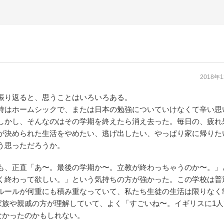
2018年
振り返ると、思うことはいろいろある。
時はホームシックで、または日本の勉強についていけなくて辛い思
しかし、そんなのはその学期を終えたら消え去った。毎日の、疲れ
が決められた生活をやめたい、逃げ出したい、やっぱり家に帰りた
う思っただろうか。
も、正直「あ〜。最後の学期か〜。立教が終わっちゃうのか〜。」
く終わって欲しい。」という気持ちの方が強かった。この学校は普
ルールが何重にも積み重なっていて、私たち生徒の生活は限りなく
家族や親戚の方が理解していて、よく「すごいね〜。イギリスに1人
なかったのかもしれない。