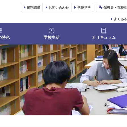
資料
請求
お問い合わせ
学校
見学
保護者
・在校
よくあ
の特色
学校生活
カリキュラム