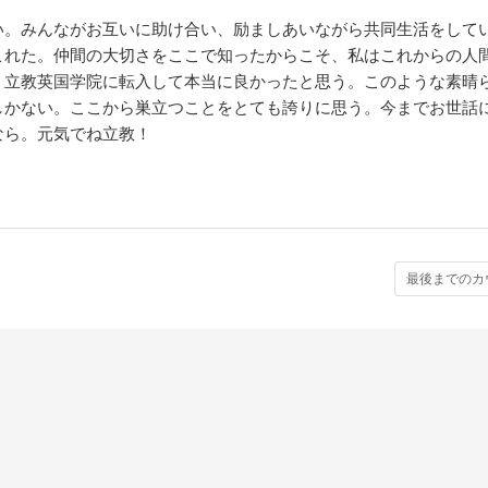
い。みんながお互いに助け合い、励ましあいながら共同生活をして
これた。仲間の大切さをここで知ったからこそ、私はこれからの人
、立教英国学院に転入して本当に良かったと思う。このような素晴
しかない。ここから巣立つことをとても誇りに思う。今までお世話
なら。元気でね立教！