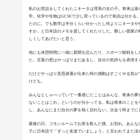
私のお世話をしてくれたニキータは理系の女の子。将来は薬
学。化学や生物は
GCSE
で少し習っているので単語は分かる
たのに。でも数学は半分くらい分かったし何よりニキータや
すか」と日本語のメモを渡してくれたりした。難しい授業の
しくしてあげたいと思う。
他にも休憩時間に一緒に新聞を読んだり、スポーツ観戦をし
た。言葉の壁はやっぱりまだあるし、自分の気持ちを表現す
だけどやっぱり意思疎通が出来た時の感動はすごくやる気が
けども。
みんなとしゃべっていて一番感じたことはみんな、将来の夢
ないことはこれ」というのが分かってる。私は将来のことを
し、あんなにまだ自分の夢を熱く語れない。次会う時までに
最後の日、コモンルームでお茶を飲んだ後、お別れ。あんな
子に日本語で「ずっと友達でいましょう」と言われてまた涙