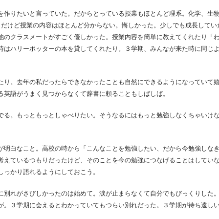
を作りたいと言っていた。だからとっている授業もほとんど理系。化学、生
。だけど授業の内容はほとんど分からない。悔しかった。少しでも成長してい
他のクラスメートがすごく優しかった。授業内容を簡単に教えてくれたり「
時はハリーポッターの本を貸してくれたり。３学期、みんなが来た時に同じ
たり。去年の私だったらできなかったことも自然にできるようになっていて
る英語がうまく見つからなくて辞書に頼ることもしばしば。
でる。もっともっとしゃべりたい。そうなるにはもっと勉強しなくちゃいけ
が明白なこと。高校の時から「こんなことを勉強したい、だから今勉強しな
考えているつもりだったけど、そのことを今の勉強につなげることはしてい
しっかり語れるようにしておこう。
に別れがさびしかったのは始めて。涙が止まらなくて自分でもびっくりした
が。３学期に会えるとわかっていてもつらい別れだった。３学期が待ち遠し