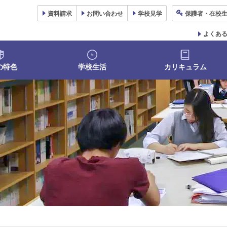
資料
請求
お問い合わせ
学校
見学
保護者
・在校
よくあ
の特色
学校生活
カリキュラム