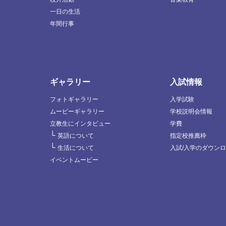
一日の生活
年間行事
ギャラリー
入試情報
フォトギャラリー
入学試験
ムービーギャラリー
学校説明会情報
立教生にインタビュー
学費
└
英語について
指定校推薦枠
└
生活について
入試/入学のダウン
イベントムービー