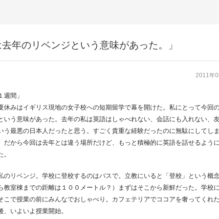
は去年のリベンジという意味があった。」
2011年
１週間」
夏休みはイギリス現地の女子校への短期留学で幕を開けた。私にとって今回
という意味があった。去年の私は英語はしゃべれない、会話にも入れない、
いう最悪の日本人だったと思う。すごく貴重な経験だったのに無駄にしてし
。だから今回は去年とは違う場所だけど、もっと積極的に英語を話せるよう
た。
私のリベンジ。学校に登校するのはバスで。立教にいると「登校」という概
ら教室棟までの距離は１００メートル？）まずはそこから新鮮だった。学校
そこで授業の前にみんなでおしゃべり。カフェテリアでココアを奢ってくれ
後、いよいよ授業開始。