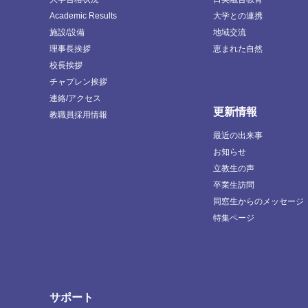
Academic Results
大学との連携
施設/設備
地域交流
理事長挨拶
恵まれた自然
校長挨拶
チャプレン挨拶
連絡/アクセス
更新情報
教職員採用情報
最近の出来事
お知らせ
立教生の声
卒業生訪問
同窓生からのメッセージ
特集ページ
サポート