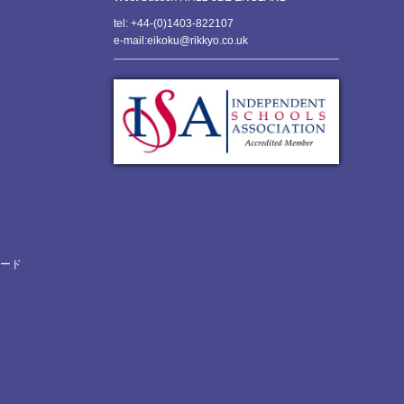
tel: +44-(0)1403-822107
e-mail:eikoku@rikkyo.co.uk
ロード