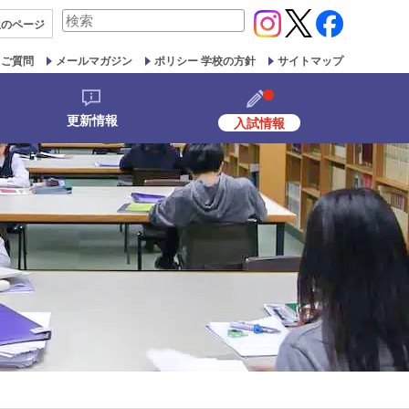
検
生の
ページ
索
対
るご質問
メールマガジン
ポリシー 学校の方針
サイトマップ
象:
更新情報
入試情報