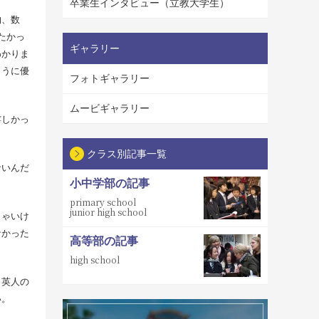
卒業生インタビュー（立教大学生）
物、数
たかっ
ギャラリー
わかりま
ように優
フォトギャラリー
ムービギャラリー
嬉しかっ
クラス別記事一覧
ないんだ
小中学部の記事
primary school
junior high school
きゃいけ
なかった
高等部の記事
high school
。英人の
い。