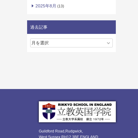
2025年8月
(13)
過去記事
Guildford Road,Rudgwick,
West Sussex RH12 3BE ENGLAND