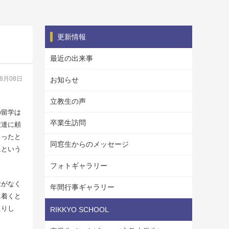
更新情報
最近の出来事
08月08日
お知らせ
立教生の声
の留学は
卒業生訪問
友達に頼
まったと
同窓生からのメッセージ
にという
フォトギャラリー
念がなく
年間行事ギャラリー
に着くと
たりし
RIKKYO SCHOOL