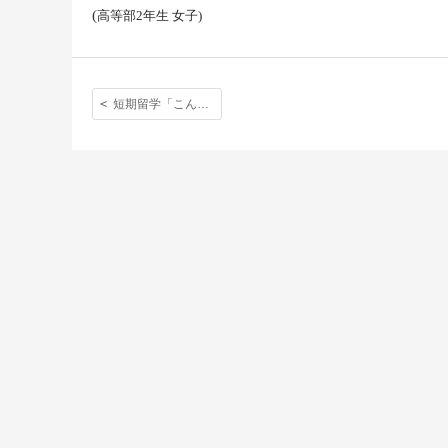
(
高等部
2
年生
女子
)
短期留学「こんなに仲良くなれた友達が出来たのは私にとって初めてだった。」