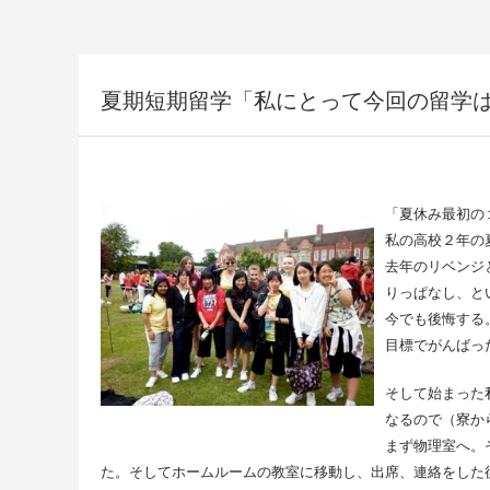
夏期短期留学「私にとって今回の留学
「夏休み最初の
私の高校２年の
去年のリベンジ
りっぱなし、と
今でも後悔する
目標でがんばっ
そして始まった
なるので（寮か
まず物理室へ。
た。そしてホームルームの教室に移動し、出席、連絡をした