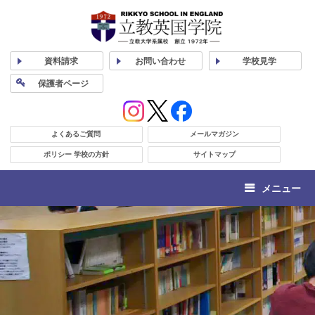
資料
請求
お問い合わせ
学校
見学
保護者
ページ
よくあるご質問
メールマガジン
ポリシー 学校の方針
サイトマップ
メニュー