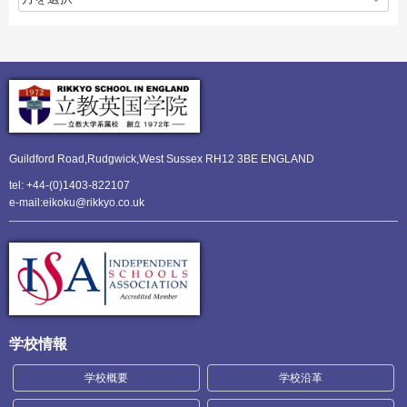
Guildford Road,Rudgwick,
West Sussex RH12 3BE ENGLAND
tel: +44-(0)1403-822107
e-mail:eikoku@rikkyo.co.uk
学校情報
学校概要
学校沿革