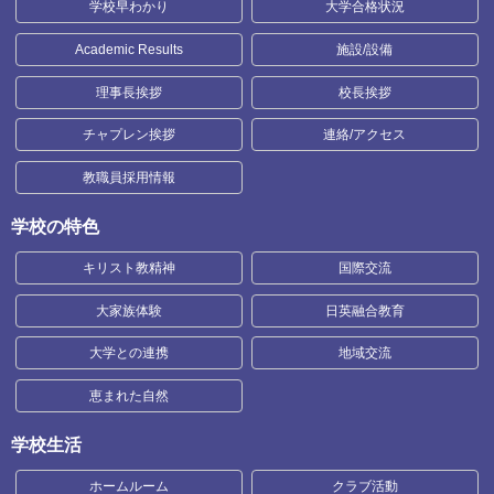
学校早わかり
大学合格状況
Academic Results
施設/設備
理事長挨拶
校長挨拶
チャプレン挨拶
連絡/アクセス
教職員採用情報
学校の特色
キリスト教精神
国際交流
大家族体験
日英融合教育
大学との連携
地域交流
恵まれた自然
学校生活
ホームルーム
クラブ活動