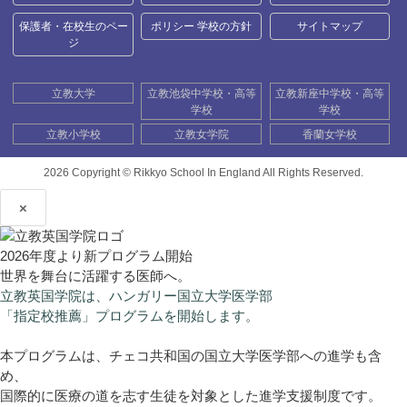
保護者・在校生のペー
ポリシー 学校の方針
サイトマップ
ジ
立教大学
立教池袋中学校・高等
立教新座中学校・高等
学校
学校
立教小学校
立教女学院
香蘭女学校
2026 Copyright ©
Rikkyo School In England All Rights Reserved.
×
2026年度より新プログラム開始
世界を舞台に活躍する医師へ。
立教英国学院は、ハンガリー国立大学医学部
「指定校推薦」プログラムを開始します。
本プログラムは、チェコ共和国の国立大学医学部への進学も含
め、
国際的に医療の道を志す生徒を対象とした進学支援制度です。