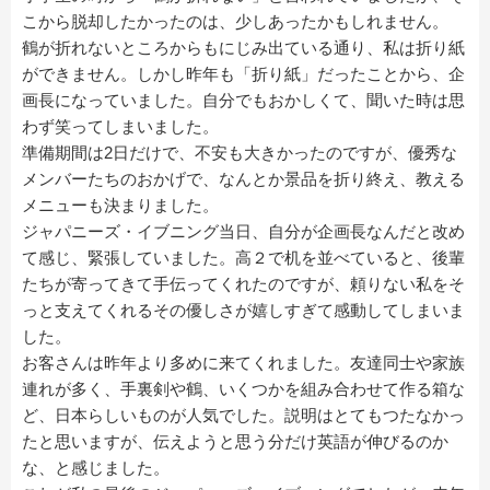
こから脱却したかったのは、少しあったかもしれません。
鶴が折れないところからもにじみ出ている通り、私は折り紙
ができません。しかし昨年も「折り紙」だったことから、企
画長になっていました。自分でもおかしくて、聞いた時は思
わず笑ってしまいました。
準備期間は2日だけで、不安も大きかったのですが、優秀な
メンバーたちのおかげで、なんとか景品を折り終え、教える
メニューも決まりました。
ジャパニーズ・イブニング当日、自分が企画長なんだと改め
て感じ、緊張していました。高２で机を並べていると、後輩
たちが寄ってきて手伝ってくれたのですが、頼りない私をそ
っと支えてくれるその優しさが嬉しすぎて感動してしまいま
した。
お客さんは昨年より多めに来てくれました。友達同士や家族
連れが多く、手裏剣や鶴、いくつかを組み合わせて作る箱な
ど、日本らしいものが人気でした。説明はとてもつたなかっ
たと思いますが、伝えようと思う分だけ英語が伸びるのか
な、と感じました。