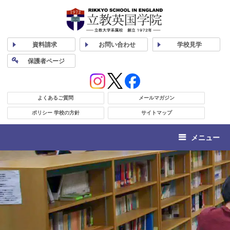
資料
請求
お問い合わせ
学校
見学
保護者
ページ
よくあるご質問
メールマガジン
ポリシー 学校の方針
サイトマップ
メニュー