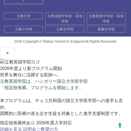
立教大学
立教池袋中学校・高等
立教新座中学校・高等
学校
学校
立教小学校
立教女学院
香蘭女学校
2026 Copyright ©
Rikkyo School In England All Rights Reserved.
×
2026年度より新プログラム開始
世界を舞台に活躍する医師へ。
立教英国学院は、ハンガリー国立大学医学部
「指定校推薦」プログラムを開始します。
本プログラムは、チェコ共和国の国立大学医学部への進学も含
め、
国際的に医療の道を志す生徒を対象とした進学支援制度です。
指定校推薦枠あり
2026年度入学対応
詳細を見る
説明会ご希望の方