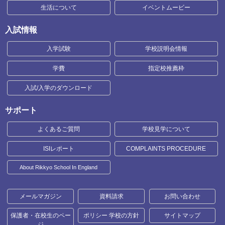
生活について
イベントムービー
入試情報
入学試験
学校説明会情報
学費
指定校推薦枠
入試/入学のダウンロード
サポート
よくあるご質問
学校見学について
ISIレポート
COMPLAINTS PROCEDURE
About Rikkyo School In England
メールマガジン
資料請求
お問い合わせ
保護者・在校生のペー
ポリシー 学校の方針
サイトマップ
ジ