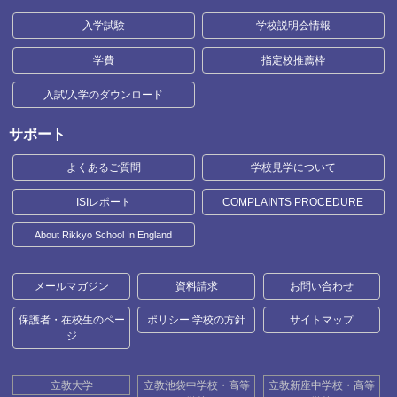
入学試験
学校説明会情報
学費
指定校推薦枠
入試/入学のダウンロード
サポート
よくあるご質問
学校見学について
ISIレポート
COMPLAINTS PROCEDURE
About Rikkyo School In England
メールマガジン
資料請求
お問い合わせ
保護者・在校生のペー
ポリシー 学校の方針
サイトマップ
ジ
立教大学
立教池袋中学校・高等
立教新座中学校・高等