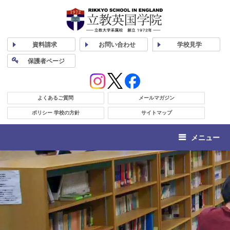
資料
請求
お問い合わせ
学校
見学
保護者
ページ
よくあるご質問
メールマガジン
ポリシー 学校の方針
サイトマップ
メニュー