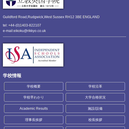
Guildford Road,Rudgwick,
West Sussex RH12 3BE ENGLAND
tel: +44-(0)1403-822107
e-mail:eikoku@rikkyo.co.uk
学校情報
学校概要
学校沿革
学校早わかり
大学合格状況
Academic Results
施設/設備
理事長挨拶
校長挨拶