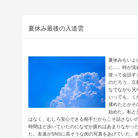
夏休み最後の入道雲
夏休みもいよ
に…。時が流
使って会話す
のだろう。立
なでながら兄
いっても、く
揉めたとかそ
始めた。私と
はなく、むしろ安心できる相手だからこそ話さない
時間ほど歩いていたのになぜか疲れはあまりなかっ
た。友達がSNSに高そうな肉の写真をあげていた。