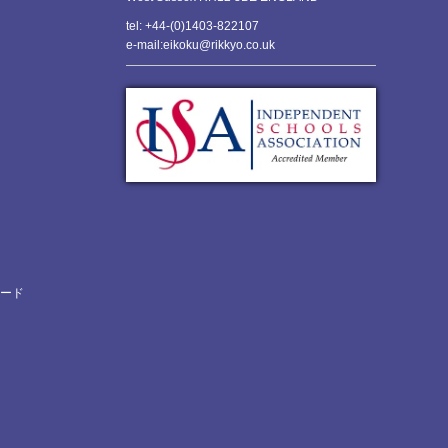
tel: +44-(0)1403-822107
e-mail:eikoku@rikkyo.co.uk
ロード