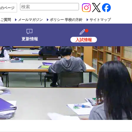
検
生の
ページ
索
対
るご質問
メールマガジン
ポリシー 学校の方針
サイトマップ
象:
更新情報
入試情報