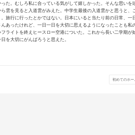
かった。むしろ私に合っている気がして嬉しかった。そんな思いを
から雲を見ると入道雲がみえた。中学生最後の入道雲かと思うと、
う。旅行に行ったとかではない。日本にいると当たり前の日常、一
さんあったけれど、一日一日を大切に思えるようになったことも私
いフライトを終えヒースロー空港についた。これから長い二学期が
一日を大切にがんばろうと思えた。