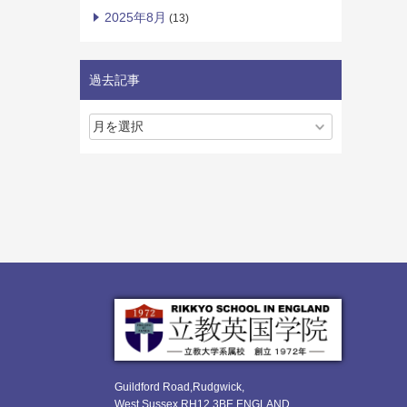
2025年8月
(13)
過去記事
Guildford Road,Rudgwick,
West Sussex RH12 3BE ENGLAND