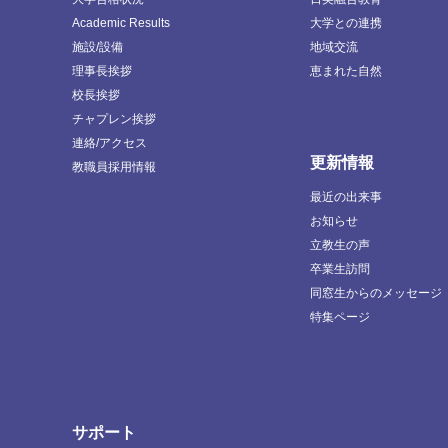
Academic Results
大学との連携
施設/設備
地域交流
理事長挨拶
恵まれた自然
校長挨拶
チャプレン挨拶
連絡/アクセス
更新情報
教職員採用情報
最近の出来事
お知らせ
立教生の声
卒業生訪問
同窓生からのメッセージ
特集ページ
サポート