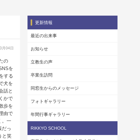
更新情報
最近の出来事
10月04日
お知らせ
たの
立教生の声
NSを
卒業生訪問
をする
で犬を
同窓生からのメッセージ
会話と
くかで
フォトギャラリー
散歩を
理由で
年間行事ギャラリー
く。一
飯だっ
RIKKYO SCHOOL
うと笑