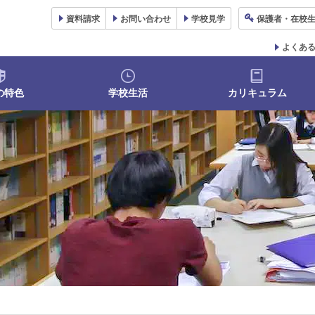
資料
請求
お問い合わせ
学校
見学
保護者
・在校
よくあ
の特色
学校生活
カリキュラム