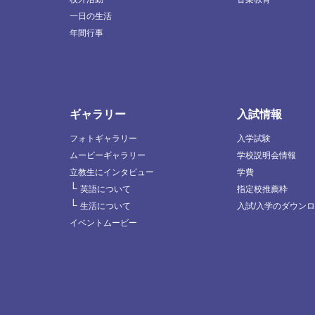
一日の生活
年間行事
ギャラリー
入試情報
フォトギャラリー
入学試験
ムービーギャラリー
学校説明会情報
立教生にインタビュー
学費
└
英語について
指定校推薦枠
└
生活について
入試/入学のダウン
イベントムービー