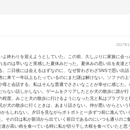
2017年
いよ終わりを迎えようとしていた。この前、久しぶりに家族に会っ
れるのは早いなと実感した夏休みだった。夏休みの思い出を友達とS
る。二日後には会えるはずなのに、なぜ皆わざわざSNSで思い出話
教に来て一年以上もたっているのにまだ謎は解けない。ソファの上
や母と会話する。私はそんな普通でささいなことが幸せに感じた。
だらない話しかしない。ゲームをクリアしたとか犬の散歩に誰が行
の程度。みごと犬の散歩に行けるようになった兄と私はブラブラと
兄が犬の散歩に行くときは、あまり話さない。仲が悪いからという
のかもしれない。夕日を見ながらポトポトと一歩ずつ前に進んでい
た。その日は私が新潟から出ていく前日であるのにいつも通りのご
友達が高い肉を食べている時に私が切り干し大根を食べていたと思