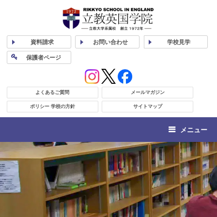
資料
請求
お問い合わせ
学校
見学
保護者
ページ
よくあるご質問
メールマガジン
ポリシー 学校の方針
サイトマップ
メニュー