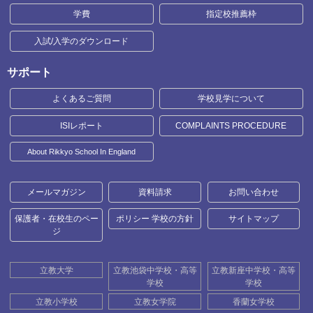
学費
指定校推薦枠
入試/入学のダウンロード
サポート
よくあるご質問
学校見学について
ISIレポート
COMPLAINTS PROCEDURE
About Rikkyo School In England
メールマガジン
資料請求
お問い合わせ
保護者・在校生のペー
ポリシー 学校の方針
サイトマップ
ジ
立教大学
立教池袋中学校・高等
立教新座中学校・高等
学校
学校
立教小学校
立教女学院
香蘭女学校