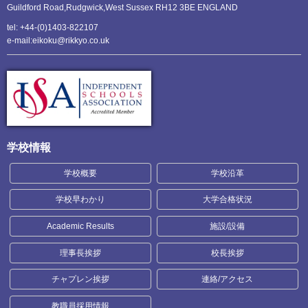
Guildford Road,Rudgwick,
West Sussex RH12 3BE ENGLAND
tel: +44-(0)1403-822107
e-mail:eikoku@rikkyo.co.uk
学校情報
学校概要
学校沿革
学校早わかり
大学合格状況
Academic Results
施設/設備
理事長挨拶
校長挨拶
チャプレン挨拶
連絡/アクセス
教職員採用情報