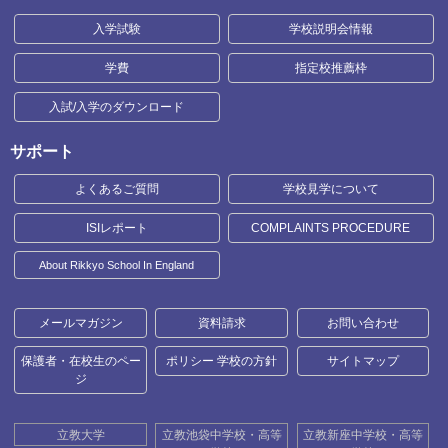
入学試験
学校説明会情報
学費
指定校推薦枠
入試/入学のダウンロード
サポート
よくあるご質問
学校見学について
ISIレポート
COMPLAINTS PROCEDURE
About Rikkyo School In England
メールマガジン
資料請求
お問い合わせ
保護者・在校生のペー
ポリシー 学校の方針
サイトマップ
ジ
立教大学
立教池袋中学校・高等
立教新座中学校・高等