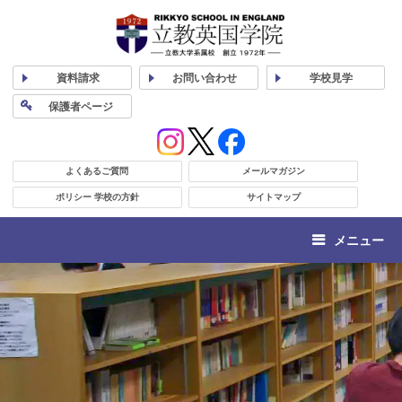
資料
請求
お問い合わせ
学校
見学
保護者
ページ
よくあるご質問
メールマガジン
ポリシー 学校の方針
サイトマップ
メニュー