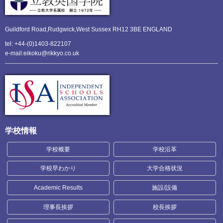
Guildford Road,Rudgwick,
West Sussex RH12 3BE ENGLAND
tel: +44-(0)1403-822107
e-mail:eikoku@rikkyo.co.uk
学校情報
学校概要
学校沿革
学校早わかり
大学合格状況
Academic Results
施設/設備
理事長挨拶
校長挨拶