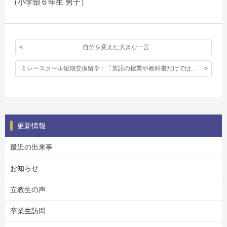
（小学部６年生 男子）
自分を変えた大きな一言
ミレースクール短期交換留学：「英語の授業や教科書だけでは学べないようなことを学ぶことができた。」
更新情報
最近の出来事
お知らせ
立教生の声
卒業生訪問