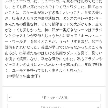
ンのミュージカルだ。ミュージカルを観るのは初めてだった
し、とても良い席だったのですごくワクワクした。観て思っ
たことは、スケールが違いすぎる！ということ。音楽の美し
さ、役者さんたちの声量や演技力、ダンスのキレやダンサー
さんたちの優雅な舞、そして部隊セットの大がかりさ。全て
がとっても美しかった。特に私が一番好きなシーンはアラジ
ンとジャスミンが空飛ぶじゅうたんに乗って「ホール・ニュ
ー・ワールド」を歌うところだ。うっとりするほど、歌声も
設備もきれいだった。英語が早口で分からなかったところも
あるが、出演者たちのはじける笑顔やダンスを見て、見てい
る側まで笑顔になり、幸せな気分になれた。私もアラジンや
ジャスミンのように人への思いやりを忘れずに、笑顔で明る
く、ユーモアを持って美しく生きようと思った。
（中学部３年生 女子）
「超ネガティブ人間」
「ラストの始まり」