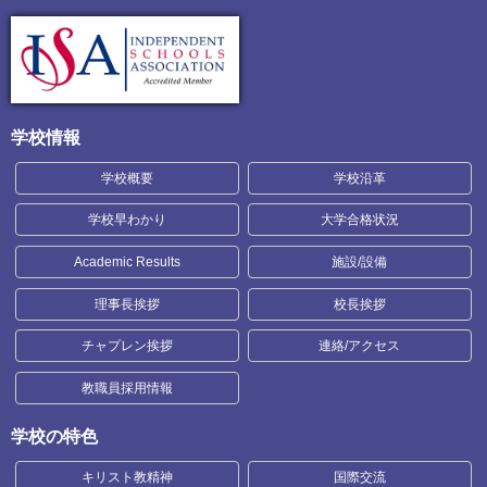
学校情報
学校概要
学校沿革
学校早わかり
大学合格状況
Academic Results
施設/設備
理事長挨拶
校長挨拶
チャプレン挨拶
連絡/アクセス
教職員採用情報
学校の特色
キリスト教精神
国際交流