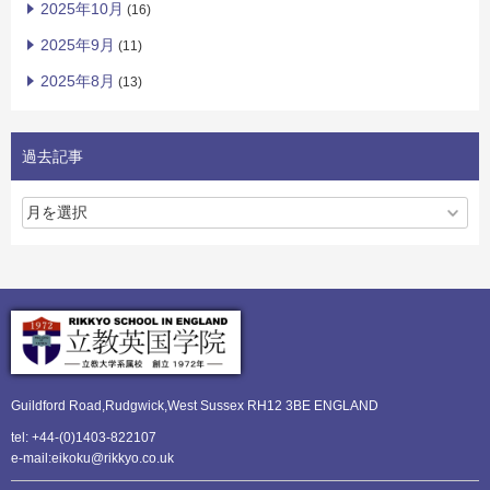
2025年10月
(16)
2025年9月
(11)
2025年8月
(13)
過去記事
Guildford Road,Rudgwick,
West Sussex RH12 3BE ENGLAND
tel: +44-(0)1403-822107
e-mail:eikoku@rikkyo.co.uk