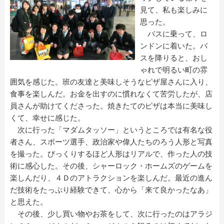
見て、私も楽しみに
思った。
バスに乗って、ロ
ンドンに着いた。バ
スを降りると、おし
ゃれで明るい町の雰
囲気を感じた。班の友達と美味しそうなピザ屋さんに入り、
食事を楽しんだ。お金を出すのに慣れなくて苦労したが、店
員さんが助けてくださった。焼きたてのピザは本当に美味し
くて、幸せに感じた。
次に行った「マダムタッソー」というところでは有名な役
者さん、スポーツ選手、政治家や偉人たちのろう人形と写真
を撮った。びっくりするほど人形はリアルで、作った人の技
術に感心した。その後、シャーロック・ホームズのゲームを
楽しんだり、４Ｄのアトラクションを楽しんだ。最近の進ん
だ技術をたっぷり経験できて、心から「来て良かったなあ」
と思えた。
その後、少し買い物やお茶をして、次に行ったのはアラジ