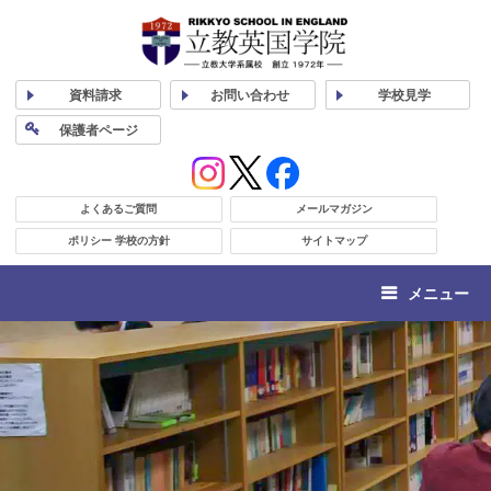
資料
請求
お問い合わせ
学校
見学
保護者
ページ
よくあるご質問
メールマガジン
ポリシー 学校の方針
サイトマップ
メニュー