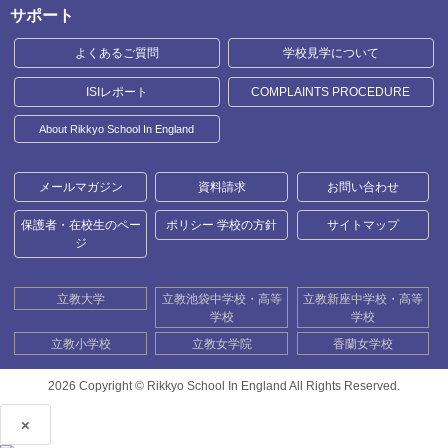
サポート
よくあるご質問
学校見学について
ISIレポート
COMPLAINTS PROCEDURE
About Rikkyo School In England
メールマガジン
資料請求
お問い合わせ
保護者・在校生のペー
ポリシー 学校の方針
サイトマップ
ジ
立教大学
立教池袋中学校・高等
立教新座中学校・高等
学校
学校
立教小学校
立教女学院
香蘭女学校
2026 Copyright ©
Rikkyo School In England All Rights Reserved.
×