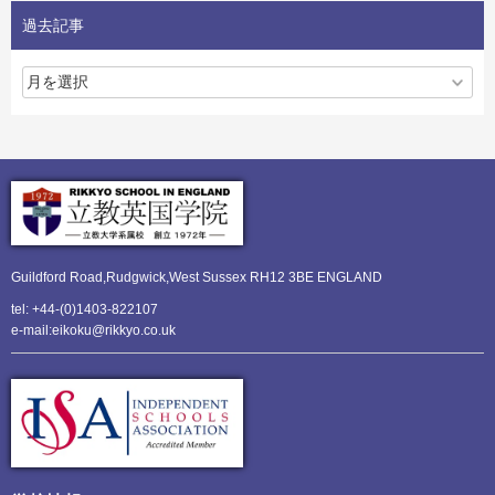
過去記事
Guildford Road,Rudgwick,
West Sussex RH12 3BE ENGLAND
tel: +44-(0)1403-822107
e-mail:eikoku@rikkyo.co.uk