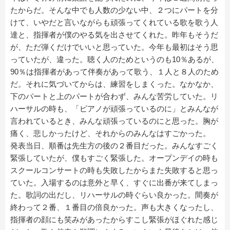
たからだ。そんな中でも人数の少ない中、２つにパートを分
けて、いやだと言いながらも頑張ってくれている歌を歌う人
達と、指揮者が僕のやる気を出させてくれた。昨年もそうだ
が、ただ弾くだけでいいと思っていた。今年も最初はそう思
っていたが、違った。聴く人のためというのも10％あるが、
90％は指揮者があって伴奏があって歌う、１人と８人のため
だ。それに気づいてからは、練習をしまくった。なかなか、
下のパートと上のパートが合わず、みんな苦労していた。リ
ハーサルの時も、「ピアノが頑張っているのに」とみんなが
言われているとき、みんな頑張っているのにと思った。胸が
痛く、悲しかったけど、それからのみんなはすごかった。
発表当日、順番は先生方の後の２番目だった。みんなすごく
緊張していたが、僕もすごく緊張した。オープンデイの時も
スクールコンサートの時も失敗したからまた失敗すると思っ
ていた。入場するのは意外と早く、すぐに出番が来てしまっ
た。歌詞の出だし、リハーサルの時ぐらい良かった。間奏が
終わって２番、１番目の倍良かった。声も大きくなったし、
指揮者の顔にも笑みがあったからすこし緊張がほぐれた感じ