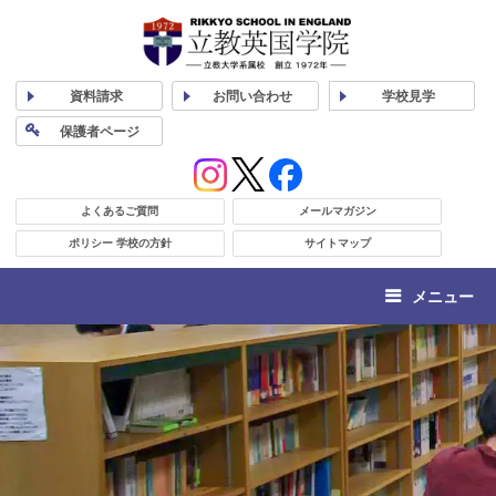
資料
請求
お問い合わせ
学校
見学
保護者
ページ
よくあるご質問
メールマガジン
ポリシー 学校の方針
サイトマップ
メニュー