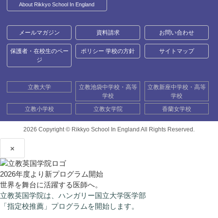
About Rikkyo School In England
メールマガジン
資料請求
お問い合わせ
保護者・在校生のペー
ポリシー 学校の方針
サイトマップ
ジ
立教大学
立教池袋中学校・高等
立教新座中学校・高等
学校
学校
立教小学校
立教女学院
香蘭女学校
2026 Copyright ©
Rikkyo School In England All Rights Reserved.
×
2026年度より新プログラム開始
世界を舞台に活躍する医師へ。
立教英国学院は、ハンガリー国立大学医学部
「指定校推薦」プログラムを開始します。