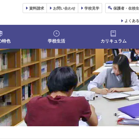
資料
請求
お問い合わせ
学校
見学
保護者
・在校
よくあ
の特色
学校生活
カリキュラム