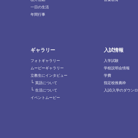
一日の生活
年間行事
ギャラリー
入試情報
フォトギャラリー
入学試験
ムービーギャラリー
学校説明会情報
立教生にインタビュー
学費
└
英語について
指定校推薦枠
└
生活について
入試/入学のダウン
イベントムービー