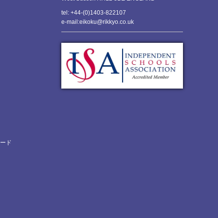
tel: +44-(0)1403-822107
e-mail:eikoku@rikkyo.co.uk
ロード