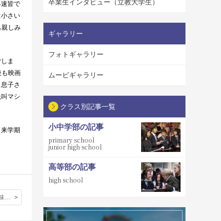
卒業生インタビュー（立教大学生）
早速皆で
は小さい
も親しみ
ギャラリー
フォトギャラリー
ごしま
後も映画
ムービギャラリー
。息子さ
絶叫マシ
クラス別記事一覧
小中学部の記事
、来学期
primary school
junior high school
高等部の記事
high school
さわやかな酸味と芳潤なかおり、私はただ恍惚としてその味に酔いしれた。