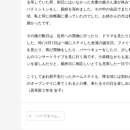
る等していた所、初日にはいなかった夫妻の娘さん達が休み
バドミントンをし、親睦を深めました。その中の会話でまた
頃、私と同じ幼稚園に通っていたのでした。お姉さんの方は
易かったです。
その後の数日は、近所への買物に行ったり、ドラマを見たり
した。特に
6
月
1
日は一緒にステイした友達の誕生日。ファミ
を見たり、再び買物をしたり、バーベキューをしたり、少し
んのコンサートライブを見に行く為です。小規模ながらも迫
ンを楽しんだりと、最終日に相応しいとても充実した一日で
こうしてあれ程不安だったホームステイも、帰る頃には別れ
のオープンデイに来てくれるとの事。来たるその日を楽しみ
（高等部２年生
女子）
「ハーフタームに感じたこと」立教は私の心の中でかなり大事な存在である。