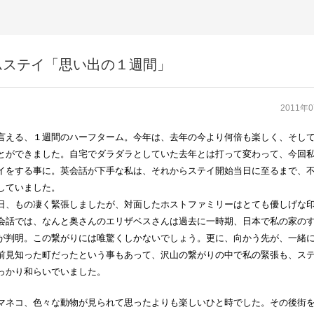
ムステイ「思い出の１週間」
2011年
言える、１週間のハーフターム。今年は、去年の今より何倍も楽しく、そし
とができました。自宅でダラダラとしていた去年とは打って変わって、今回
イをする事に。英会話が下手な私は、それからステイ開始当日に至るまで、
していました。
日、もの凄く緊張しましたが、対面したホストファミリーはとても優しげな
会話では、なんと奥さんのエリザベスさんは過去に一時期、日本で私の家の
が判明。この繋がりには唯驚くしかないでしょう。更に、向かう先が、一緒
前見知った町だったという事もあって、沢山の繋がりの中で私の緊張も、ス
っかり和らいでいました。
マネコ、色々な動物が見られて思ったよりも楽しいひと時でした。その後街