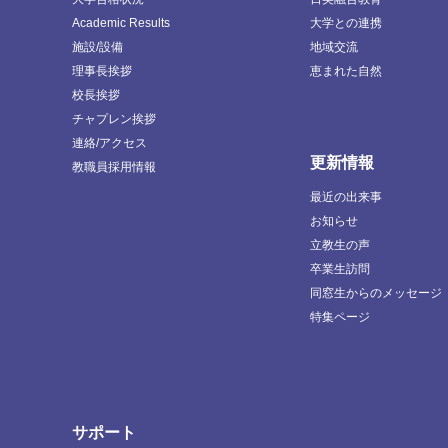
Academic Results
大学との連携
施設/設備
地域交流
理事長挨拶
恵まれた自然
校長挨拶
チャプレン挨拶
連絡/アクセス
更新情報
教職員採用情報
最近の出来事
お知らせ
立教生の声
卒業生訪問
同窓生からのメッセージ
特集ページ
サポート