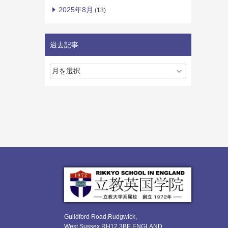
2025年8月
(13)
過去記事
Guildford Road,Rudgwick,
West Sussex RH12 3BE ENGLAND