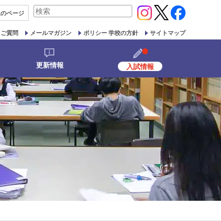
検
生の
ページ
索
対
るご質問
メールマガジン
ポリシー 学校の方針
サイトマップ
象:
更新情報
入試情報