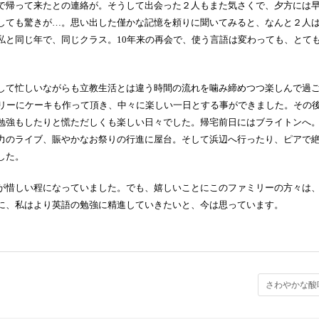
で帰って来たとの連絡が。そうして出会った２人もまた気さくで、夕方には
しても驚きが
…
。思い出した僅かな記憶を頼りに聞いてみると、なんと２人
私と同じ年で、同じクラス。
10
年来の再会で、使う言語は変わっても、とて
して忙しいながらも立教生活とは違う時間の流れを噛み締めつつ楽しんで過
リーにケーキも作って頂き、中々に楽しい一日とする事ができました。その
勉強もしたりと慌ただしくも楽しい日々でした。帰宅前日にはブライトンへ
力のライブ、賑やかなお祭りの行進に屋台。そして浜辺へ行ったり、ピアで
した。
が惜しい程になっていました。でも、嬉しいことにこのファミリーの方々は
に、私はより英語の勉強に精進していきたいと、今は思っています。