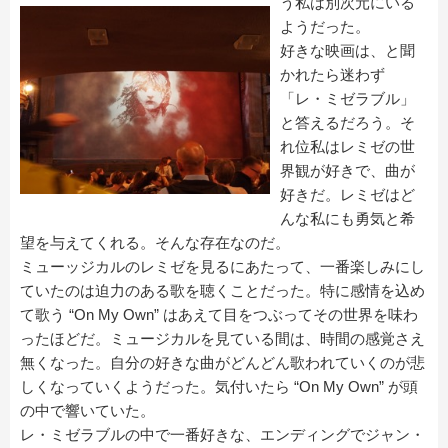
う私は別次元にいる
ようだった。
好きな映画は、と聞
かれたら迷わず
「レ・ミゼラブル」
と答えるだろう。そ
れ位私はレミゼの世
界観が好きで、曲が
好きだ。レミゼはど
んな私にも勇気と希
望を与えてくれる。そんな存在なのだ。
ミューッジカルのレミゼを見るにあたって、一番楽しみにし
ていたのは迫力のある歌を聴くことだった。特に感情を込め
て歌う “On My Own” はあえて目をつぶってその世界を味わ
ったほどだ。ミュージカルを見ている間は、時間の感覚さえ
無くなった。自分の好きな曲がどんどん歌われていくのが悲
しくなっていくようだった。気付いたら “On My Own” が頭
の中で響いていた。
レ・ミゼラブルの中で一番好きな、エンディングでジャン・