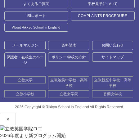
よくあるご質問
学校見学について
ISIレポート
COMPLAINTS PROCEDURE
About Rikkyo School In England
メールマガジン
資料請求
お問い合わせ
保護者・在校生のペー
ポリシー 学校の方針
サイトマップ
ジ
立教大学
立教池袋中学校・高等
立教新座中学校・高等
学校
学校
立教小学校
立教女学院
香蘭女学校
2026 Copyright ©
Rikkyo School In England All Rights Reserved.
×
2026年度より新プログラム開始