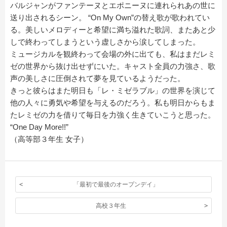
バルジャンがファンテーヌとエポニーヌに連れられあの世に
送り出されるシーン。 “On My Own”の替え歌が歌われてい
る。美しいメロディーと希望に満ち溢れた歌詞、またあと少
しで終わってしまうという虚しさから涙してしまった。
ミュージカルを観終わって会場の外に出ても、私はまだレミ
ゼの世界から抜け出せずにいた。キャスト全員の力強さ、歌
声の美しさに圧倒されて夢を見ているようだった。
きっと彼らはまた明日も「レ・ミゼラブル」の世界を演じて
他の人々に勇気や希望を与えるのだろう。私も明日からもま
たレミゼの力を借りて毎日を力強く生きていこうと思った。
“One Day More!!”
（高等部３年生 女子）
「最初で最後のオープンデイ」
高校３年生