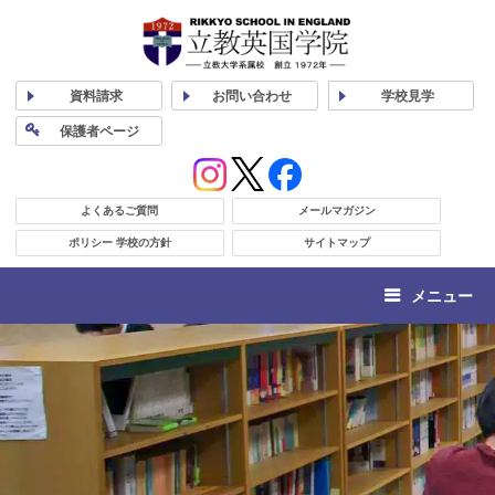
資料
請求
お問い合わせ
学校
見学
保護者
ページ
よくあるご質問
メールマガジン
ポリシー 学校の方針
サイトマップ
メニュー