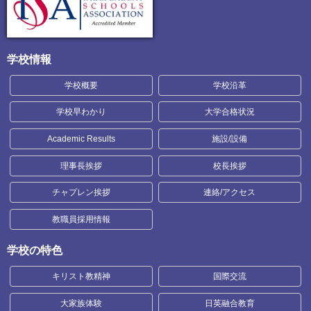
学校情報
学校概要
学校沿革
学校早わかり
大学合格状況
Academic Results
施設/設備
理事長挨拶
校長挨拶
チャプレン挨拶
連絡/アクセス
教職員採用情報
学校の特色
キリスト教精神
国際交流
大家族体験
日英融合教育