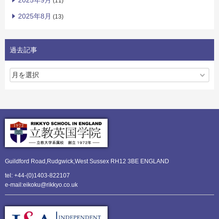
2025年9月
(11)
2025年8月
(13)
過去記事
Guildford Road,Rudgwick,
West Sussex RH12 3BE ENGLAND
tel: +44-(0)1403-822107
e-mail:eikoku@rikkyo.co.uk