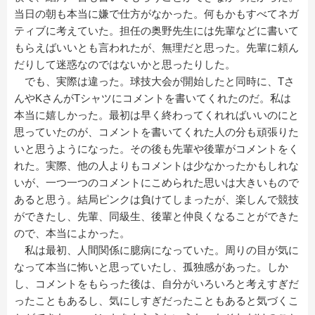
当日の朝も本当に嫌で仕方がなかった。何もかもすべてネガ
ティブに考えていた。担任の奥野先生には先輩などに書いて
もらえばいいとも言われたが、無理だと思った。先輩に頼ん
だりして迷惑なのではないかと思ったりした。
でも、実際は違った。球技大会が開始したと同時に、Tさ
んやKさんがTシャツにコメントを書いてくれたのだ。私は
本当に嬉しかった。最初は早く終わってくれればいいのにと
思っていたのが、コメントを書いてくれた人の分も頑張りた
いと思うようになった。その後も先輩や後輩がコメントをく
れた。実際、他の人よりもコメントは少なかったかもしれな
いが、一つ一つのコメントにこめられた思いは大きいもので
あると思う。結局ピンクは負けてしまったが、楽しんで競技
ができたし、先輩、同級生、後輩と仲良くなることができた
ので、本当によかった。
私は最初、人間関係に臆病になっていた。周りの目が気に
なって本当に怖いと思っていたし、孤独感があった。しか
し、コメントをもらった後は、自分がいろいろと考えすぎだ
ったこともあるし、気にしすぎだったこともあると気づくこ