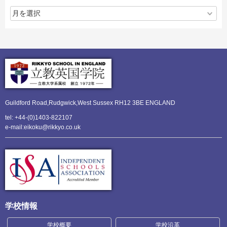
Guildford Road,Rudgwick,
West Sussex RH12 3BE ENGLAND
tel: +44-(0)1403-822107
e-mail:eikoku@rikkyo.co.uk
学校情報
学校概要
学校沿革