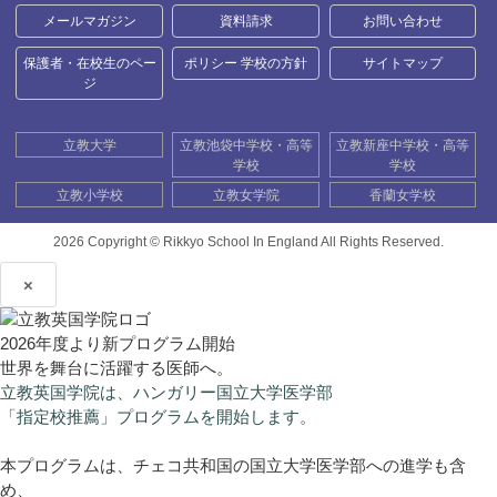
メールマガジン
資料請求
お問い合わせ
保護者・在校生のペー
ポリシー 学校の方針
サイトマップ
ジ
立教大学
立教池袋中学校・高等
立教新座中学校・高等
学校
学校
立教小学校
立教女学院
香蘭女学校
2026 Copyright ©
Rikkyo School In England All Rights Reserved.
×
2026年度より新プログラム開始
世界を舞台に活躍する医師へ。
立教英国学院は、ハンガリー国立大学医学部
「指定校推薦」プログラムを開始します。
本プログラムは、チェコ共和国の国立大学医学部への進学も含
め、