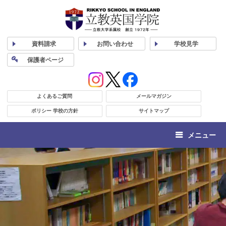
資料
請求
お問い合わせ
学校
見学
保護者
ページ
よくあるご質問
メールマガジン
ポリシー 学校の方針
サイトマップ
メニュー