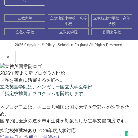
ジ
立教大学
立教池袋中学校・高等
立教新座中学校・高等
学校
学校
立教小学校
立教女学院
香蘭女学校
2026 Copyright ©
Rikkyo School In England All Rights Reserved.
×
2026年度より新プログラム開始
世界を舞台に活躍する医師へ。
立教英国学院は、ハンガリー国立大学医学部
「指定校推薦」プログラムを開始します。
本プログラムは、チェコ共和国の国立大学医学部への進学も含
め、
国際的に医療の道を志す生徒を対象とした進学支援制度です。
指定校推薦枠あり
2026年度入学対応
詳細を見る
説明会ご希望の方