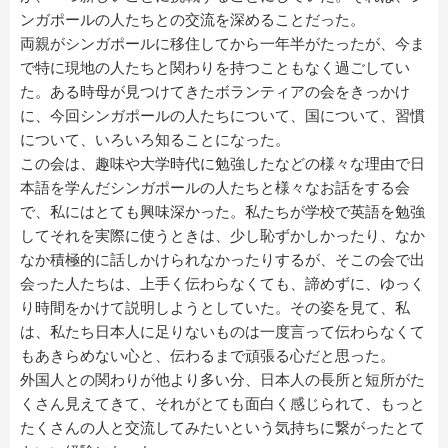
ンガポールの人たちとの交流を深めることだった。
両親がシンガポールに移住してから一年半がたったが、今ま
で特に現地の人たちと関わりを持つこともなく過ごしてい
た。ある時母が見つけてきたボランティアの会をきっかけ
に、今回シンガポールの人たちについて、国について、習慣
について、いろいろ知ることになった。
この会は、趣味や大学時代に勉強したなどの様々な理由で日
本語を学んだシンガポールの人たちと様々なお話をする会
で、私にはとても興味深かった。私たちが学校で英語を勉強
してそれを実際に使うときは、少し恥ずかしかったり、なか
なか積極的に話しかけられなかったりするが、そこの会で出
会った人たちは、上手く伝わらなくても、諦めずに、ゆっく
り時間をかけて説明しようとしていた。その姿を見て、私
は、私たち日本人に足りないものは一度言って伝わらなくて
もあきらめない心と、伝わるまで頑張る心だと思った。
外国人との関わりが他より多い分、日本人の長所と短所がた
くさん見えてきて、それがとても面白く感じられて、もっと
たくさんの人と交流してみたいという気持ちに繋がったとて