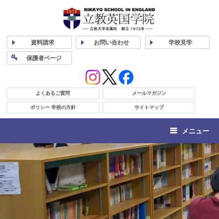
資料
請求
お問い合わせ
学校
見学
保護者
ページ
よくあるご質問
メールマガジン
ポリシー 学校の方針
サイトマップ
メニュー