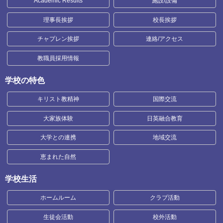
Academic Results
施設/設備
理事長挨拶
校長挨拶
チャプレン挨拶
連絡/アクセス
教職員採用情報
学校の特色
キリスト教精神
国際交流
大家族体験
日英融合教育
大学との連携
地域交流
恵まれた自然
学校生活
ホームルーム
クラブ活動
生徒会活動
校外活動