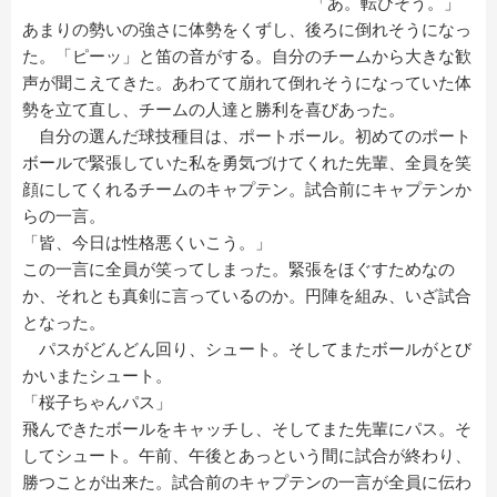
「あ。転びそう。」
あまりの勢いの強さに体勢をくずし、後ろに倒れそうになっ
た。「ピーッ」と笛の音がする。自分のチームから大きな歓
声が聞こえてきた。あわてて崩れて倒れそうになっていた体
勢を立て直し、チームの人達と勝利を喜びあった。
自分の選んだ球技種目は、ポートボール。初めてのポート
ボールで緊張していた私を勇気づけてくれた先輩、全員を笑
顔にしてくれるチームのキャプテン。試合前にキャプテンか
らの一言。
「皆、今日は性格悪くいこう。」
この一言に全員が笑ってしまった。緊張をほぐすためなの
か、それとも真剣に言っているのか。円陣を組み、いざ試合
となった。
パスがどんどん回り、シュート。そしてまたボールがとび
かいまたシュート。
「桜子ちゃんパス」
飛んできたボールをキャッチし、そしてまた先輩にパス。そ
してシュート。午前、午後とあっという間に試合が終わり、
勝つことが出来た。試合前のキャプテンの一言が全員に伝わ