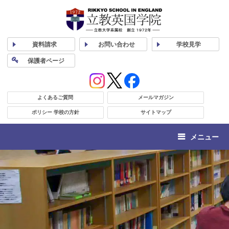
資料
請求
お問い合わせ
学校
見学
保護者
ページ
よくあるご質問
メールマガジン
ポリシー 学校の方針
サイトマップ
メニュー