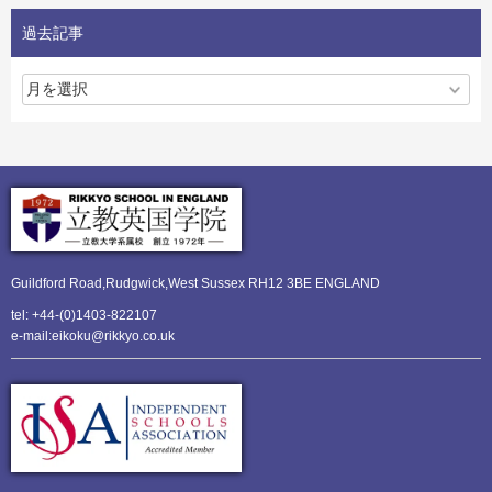
過去記事
Guildford Road,Rudgwick,
West Sussex RH12 3BE ENGLAND
tel: +44-(0)1403-822107
e-mail:eikoku@rikkyo.co.uk