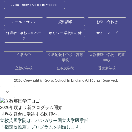
About Rikkyo School In England
メールマガジン
資料請求
お問い合わせ
保護者・在校生のペー
ポリシー 学校の方針
サイトマップ
ジ
立教大学
立教池袋中学校・高等
立教新座中学校・高等
学校
学校
立教小学校
立教女学院
香蘭女学校
2026 Copyright ©
Rikkyo School In England All Rights Reserved.
×
2026年度より新プログラム開始
世界を舞台に活躍する医師へ。
立教英国学院は、ハンガリー国立大学医学部
「指定校推薦」プログラムを開始します。