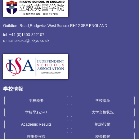
Guildford Road,Rudgwick,
West Sussex RH12 3BE ENGLAND
tel: +44-(0)1403-822107
e-mail:eikoku@rikkyo.co.uk
学校情報
学校概要
学校沿革
学校早わかり
大学合格状況
Academic Results
施設/設備
理事長挨拶
校長挨拶