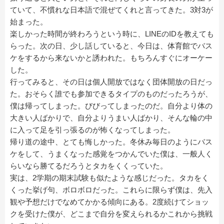
ていて、不慣れな日本語で混ぜてくれと言ってきた。3対3が
始まった。
楽しかった時間が終わろうという時に、LINEのIDを教えても
らった。次の日、少し話していると、今日は、体育館でバス
ケをするから来ないかと誘われた。もちろんすぐにオーケー
した。
行ってみると、その日は個人開放ではなく団体開放の日だっ
た。おそらく誰でも参加できるタイプのものだったろうが、
僕は帰ってしまった。びびってしまったのだ。自分より体の
大きい人ばかりで、自分よりうまい人ばかり、そんな輪の中
に入って足を引っ張るのが怖くなってしまった。
帰り道の途中、とても悔しかった。冬休み毎日のようにバス
ケをして、うまくなった感覚をつかんでいた僕は、一般人く
らいなら勝てるだろうとタカをくくっていた。
実は、2学期の期末試験も似たような感じだった。タカをく
くった挙げ句、ボロボロだった。これらに限らず僕は、先入
観や予想だけでなめてかかる傾向にある。2度続けてショッ
クを受けた僕が、どこまで自分を変えられるかこれから挑戦