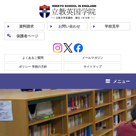
資料
請求
お問い合わせ
学校
見学
保護者
ページ
よくあるご質問
メールマガジン
ポリシー 学校の方針
サイトマップ
メニュー