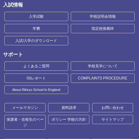
入試情報
入学試験
学校説明会情報
学費
指定校推薦枠
入試/入学のダウンロード
サポート
よくあるご質問
学校見学について
ISIレポート
COMPLAINTS PROCEDURE
About Rikkyo School In England
メールマガジン
資料請求
お問い合わせ
保護者・在校生のペー
ポリシー 学校の方針
サイトマップ
ジ