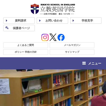
資料
請求
お問い合わせ
学校
見学
保護者
ページ
よくあるご質問
メールマガジン
ポリシー 学校の方針
サイトマップ
メニュー