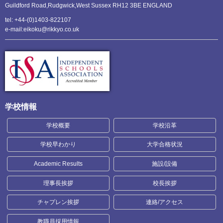
Guildford Road,Rudgwick,
West Sussex RH12 3BE ENGLAND
tel: +44-(0)1403-822107
e-mail:eikoku@rikkyo.co.uk
学校情報
学校概要
学校沿革
学校早わかり
大学合格状況
Academic Results
施設/設備
理事長挨拶
校長挨拶
チャプレン挨拶
連絡/アクセス
教職員採用情報