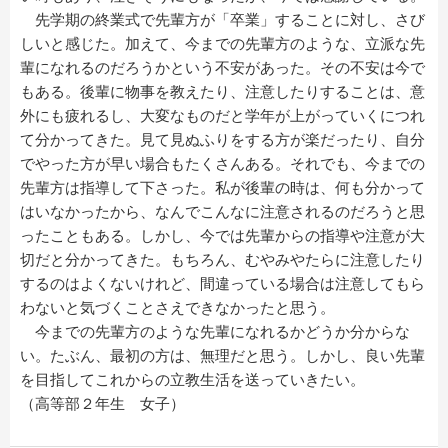
先学期の終業式で先輩方が「卒業」することに対し、さび
しいと感じた。加えて、今までの先輩方のような、立派な先
輩になれるのだろうかという不安があった。その不安は今で
もある。後輩に物事を教えたり、注意したりすることは、意
外にも疲れるし、大変なものだと学年が上がっていくにつれ
て分かってきた。見て見ぬふりをする方が楽だったり、自分
でやった方が早い場合もたくさんある。それでも、今までの
先輩方は指導して下さった。私が後輩の時は、何も分かって
はいなかったから、なんでこんなに注意されるのだろうと思
ったこともある。しかし、今では先輩からの指導や注意が大
切だと分かってきた。もちろん、むやみやたらに注意したり
するのはよくないけれど、間違っている場合は注意してもら
わないと気づくことさえできなかったと思う。
今までの先輩方のような先輩になれるかどうか分からな
い。たぶん、最初の方は、無理だと思う。しかし、良い先輩
を目指してこれからの立教生活を送っていきたい。
（高等部２年生 女子）