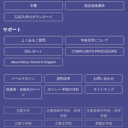
学費
指定校推薦枠
入試/入学のダウンロード
サポート
よくあるご質問
学校見学について
ISIレポート
COMPLAINTS PROCEDURE
About Rikkyo School In England
メールマガジン
資料請求
お問い合わせ
保護者・在校生のペー
ポリシー 学校の方針
サイトマップ
ジ
立教大学
立教池袋中学校・高等
立教新座中学校・高等
学校
学校
立教小学校
立教女学院
香蘭女学校