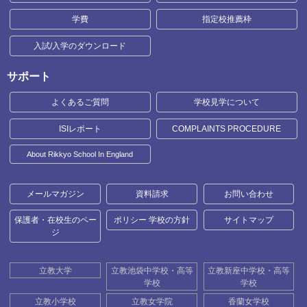
学費
指定校推薦枠
入試/入学のダウンロード
サポート
よくあるご質問
学校見学について
ISIレポート
COMPLAINTS PROCEDURE
About Rikkyo School In England
メールマガジン
資料請求
お問い合わせ
保護者・在校生のペー
ポリシー 学校の方針
サイトマップ
ジ
立教大学
立教池袋中学校・高等
立教新座中学校・高等
学校
学校
立教小学校
立教女学院
香蘭女学校