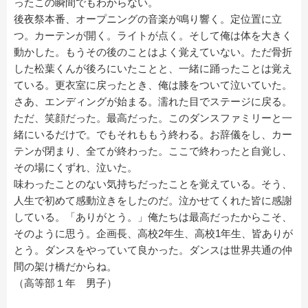
ったこの瞬間でもわからない。
後夜祭本番、オープニングの音楽が鳴り響く。定位置に立
つ。カーテンが開く。ライトが点く。そして俺は体を大きく
動かした。もうその後のことはよく覚えていない。ただ骨折
した松葉くんが後ろにいたことと、一緒に踊ったことは覚え
ている。更衣室に戻ったとき、俺は膝をついて泣いていた。
さあ、エンディングが始まる。濡れた目でステージに戻る。
ただ、笑顔だった。最高だった。このダンスファミリーと一
緒にいるだけで。でもそれももう終わる。お辞儀をし、カー
テンが閉まり、全てが終わった。ここで終わったと自覚し、
その場にくずれ、泣いた。
味わったことのない気持ちだったことを覚えている。そう、
人生で初めて感動泣きをしたのだ。泣かせてくれた皆に感謝
している。「ありがとう。」俺たちは最高だったからこそ、
そのように思う。企画長、高校2年生、高校1年生、皆ありが
とう。ダンスをやっていて良かった。ダンスは世界共通の仲
間の架け橋だからね。
（高等部１年 男子）