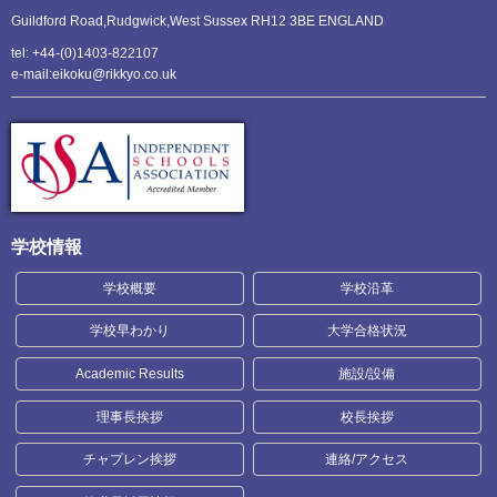
Guildford Road,Rudgwick,
West Sussex RH12 3BE ENGLAND
tel: +44-(0)1403-822107
e-mail:eikoku@rikkyo.co.uk
学校情報
学校概要
学校沿革
学校早わかり
大学合格状況
Academic Results
施設/設備
理事長挨拶
校長挨拶
チャプレン挨拶
連絡/アクセス