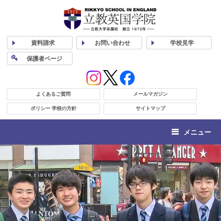
資料
請求
お問い合わせ
学校
見学
保護者
ページ
よくあるご質問
メールマガジン
ポリシー 学校の方針
サイトマップ
メニュー