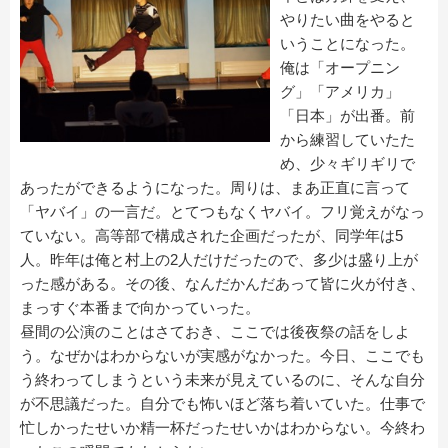
やりたい曲をやると
いうことになった。
俺は「オープニン
グ」「アメリカ」
「日本」が出番。前
から練習していたた
め、少々ギリギリで
あったができるようになった。周りは、まあ正直に言って
「ヤバイ」の一言だ。とてつもなくヤバイ。フリ覚えがなっ
ていない。高等部で構成された企画だったが、同学年は5
人。昨年は俺と村上の2人だけだったので、多少は盛り上が
った感がある。その後、なんだかんだあって皆に火が付き、
まっすぐ本番まで向かっていった。
昼間の公演のことはさておき、ここでは後夜祭の話をしよ
う。なぜかはわからないが実感がなかった。今日、ここでも
う終わってしまうという未来が見えているのに、そんな自分
が不思議だった。自分でも怖いほど落ち着いていた。仕事で
忙しかったせいか精一杯だったせいかはわからない。今終わ