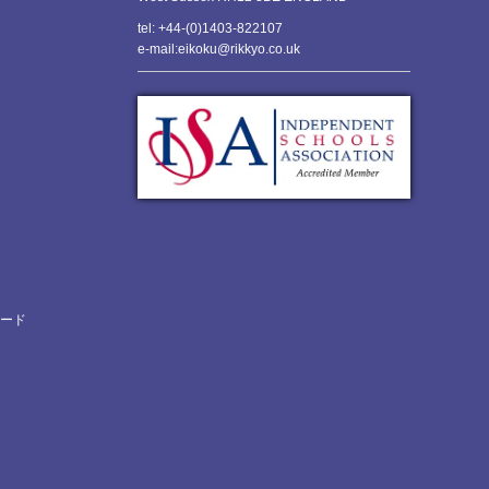
tel: +44-(0)1403-822107
e-mail:eikoku@rikkyo.co.uk
ロード