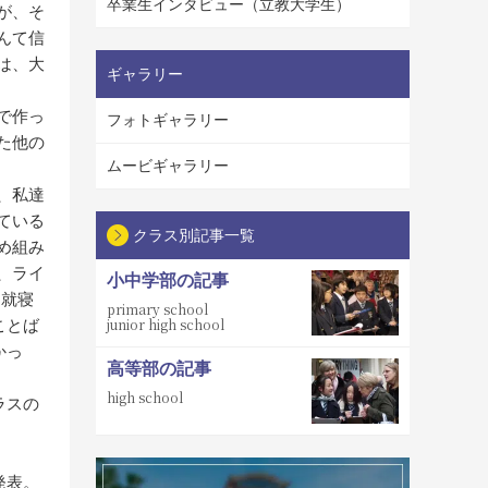
卒業生インタビュー（立教大学生）
が、そ
んて信
は、大
ギャラリー
で作っ
フォトギャラリー
た他の
ムービギャラリー
、私達
ている
クラス別記事一覧
め組み
、ライ
小中学部の記事
は就寝
primary school
junior high school
ことば
かっ
高等部の記事
high school
ラスの
。
発表。