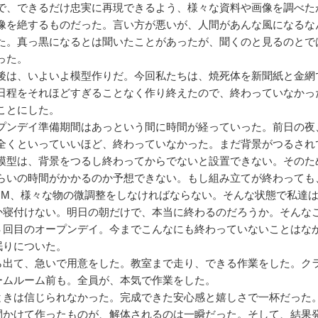
で、できるだけ忠実に再現できるよう、様々な資料や画像を調べた
像を絶するものだった。言い方が悪いが、人間があんな風になるな
た。真っ黒になるとは聞いたことがあったが、聞くのと見るのとで
った。
は、いよいよ模型作りだ。今回私たちは、焼死体を新聞紙と金網
日程をそれほどすぎることなく作り終えたので、終わっていなかっ
ことにした。
ンデイ準備期間はあっという間に時間が経っていった。前日の夜
全くといっていいほど、終わっていなかった。まだ背景がつるされ
模型は、背景をつるし終わってからでないと設置できない。そのた
らいの時間がかかるのか予想できない。もし組み立てが終わっても
GM、様々な物の微調整をしなければならない。そんな状態で私達
か寝付けない。明日の朝だけで、本当に終わるのだろうか。そんな
４回目のオープンデイ。今までこんなにも終わっていないことはな
眠りについた。
出て、急いで用意をした。教室まで走り、できる作業をした。ク
ームルーム前も。全員が、本気で作業をした。
きは信じられなかった。完成できた安心感と嬉しさで一杯だった
かけて作ったものが、解体されるのは一瞬だった。そして、結果