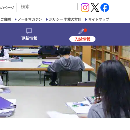
検
生の
ページ
索
対
るご質問
メールマガジン
ポリシー 学校の方針
サイトマップ
象:
更新情報
入試情報