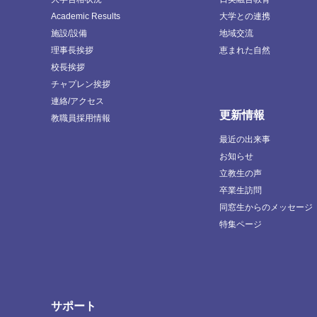
Academic Results
大学との連携
施設/設備
地域交流
理事長挨拶
恵まれた自然
校長挨拶
チャプレン挨拶
連絡/アクセス
更新情報
教職員採用情報
最近の出来事
お知らせ
立教生の声
卒業生訪問
同窓生からのメッセージ
特集ページ
サポート