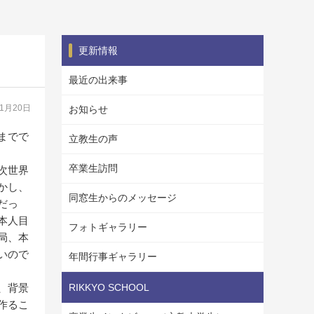
更新情報
最近の出来事
11月20日
お知らせ
までで
立教生の声
卒業生訪問
次世界
かし、
同窓生からのメッセージ
だっ
本人目
フォトギャラリー
局、本
いので
年間行事ギャラリー
、背景
RIKKYO SCHOOL
作るこ