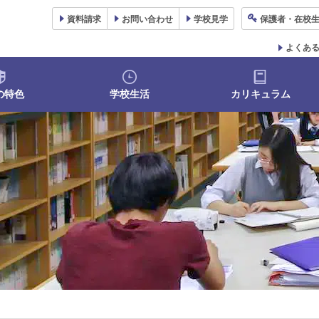
資料
請求
お問い合わせ
学校
見学
保護者
・在校
よくあ
の特色
学校生活
カリキュラム