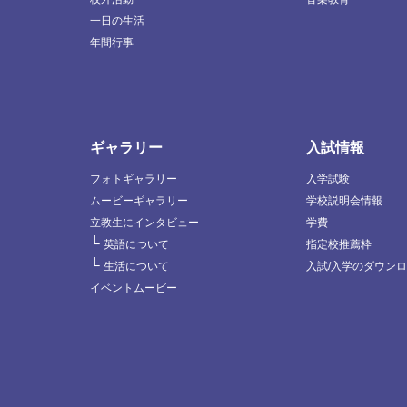
一日の生活
年間行事
ギャラリー
入試情報
フォトギャラリー
入学試験
ムービーギャラリー
学校説明会情報
立教生にインタビュー
学費
└
英語について
指定校推薦枠
└
生活について
入試/入学のダウン
イベントムービー