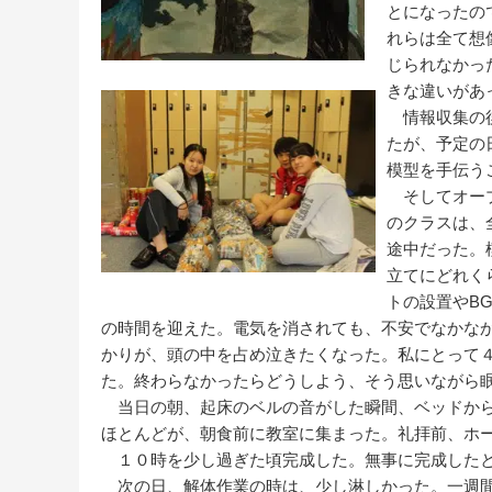
とになったの
れらは全て想
じられなかっ
きな違いがあ
情報収集の後
たが、予定の
模型を手伝う
そしてオープ
のクラスは、
途中だった。
立てにどれく
トの設置やB
の時間を迎えた。電気を消されても、不安でなかな
かりが、頭の中を占め泣きたくなった。私にとって
た。終わらなかったらどうしよう、そう思いながら
当日の朝、起床のベルの音がした瞬間、ベッドから
ほとんどが、朝食前に教室に集まった。礼拝前、ホ
１０時を少し過ぎた頃完成した。無事に完成したと
次の日、解体作業の時は、少し淋しかった。一週間