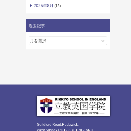
2025年8月
(13)
過去記事
Guildford Road,Rudgwick,
West Sussex RH12 3BE ENGLAND