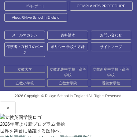
ISIレポート
COMPLAINTS PROCEDURE
About Rikkyo School In England
メールマガジン
資料請求
お問い合わせ
保護者・在校生のペー
ポリシー 学校の方針
サイトマップ
ジ
立教大学
立教池袋中学校・高等
立教新座中学校・高等
学校
学校
立教小学校
立教女学院
香蘭女学校
2026 Copyright ©
Rikkyo School In England All Rights Reserved.
×
2026年度より新プログラム開始
世界を舞台に活躍する医師へ。