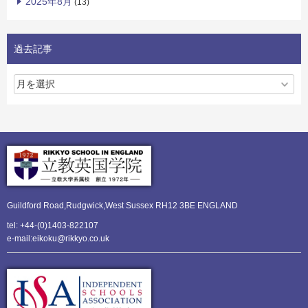
2025年8月
(13)
過去記事
Guildford Road,Rudgwick,
West Sussex RH12 3BE ENGLAND
tel: +44-(0)1403-822107
e-mail:eikoku@rikkyo.co.uk