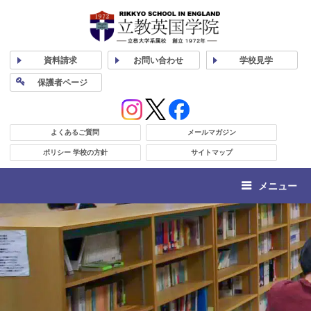
資料
請求
お問い合わせ
学校
見学
保護者
ページ
よくあるご質問
メールマガジン
ポリシー 学校の方針
サイトマップ
メニュー