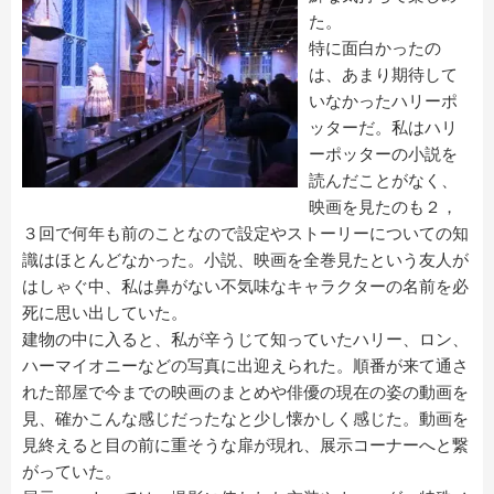
た。
特に面白かったの
は、あまり期待して
いなかったハリーポ
ッターだ。私はハリ
ーポッターの小説を
読んだことがなく、
映画を見たのも２，
３回で何年も前のことなので設定やストーリーについての知
識はほとんどなかった。小説、映画を全巻見たという友人が
はしゃぐ中、私は鼻がない不気味なキャラクターの名前を必
死に思い出していた。
建物の中に入ると、私が辛うじて知っていたハリー、ロン、
ハーマイオニーなどの写真に出迎えられた。順番が来て通さ
れた部屋で今までの映画のまとめや俳優の現在の姿の動画を
見、確かこんな感じだったなと少し懐かしく感じた。動画を
見終えると目の前に重そうな扉が現れ、展示コーナーへと繋
がっていた。