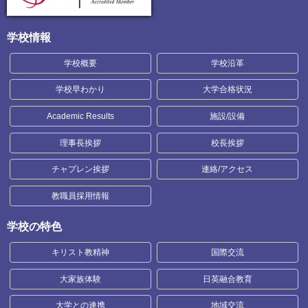
学校情報
学校概要
学校沿革
学校早わかり
大学合格状況
Academic Results
施設/設備
理事長挨拶
校長挨拶
チャプレン挨拶
連絡/アクセス
教職員採用情報
学校の特色
キリスト教精神
国際交流
大家族体験
日英融合教育
大学との連携
地域交流