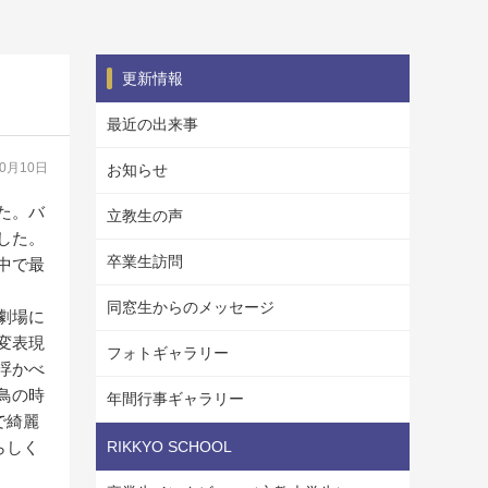
更新情報
最近の出来事
10月10日
お知らせ
た。バ
立教生の声
した。
卒業生訪問
中で最
同窓生からのメッセージ
劇場に
変表現
フォトギャラリー
浮かべ
鳥の時
年間行事ギャラリー
で綺麗
らしく
RIKKYO SCHOOL