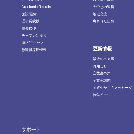
Academic Results
大学との連携
施設/設備
地域交流
理事長挨拶
恵まれた自然
校長挨拶
チャプレン挨拶
連絡/アクセス
更新情報
教職員採用情報
最近の出来事
お知らせ
立教生の声
卒業生訪問
同窓生からのメッセージ
特集ページ
サポート