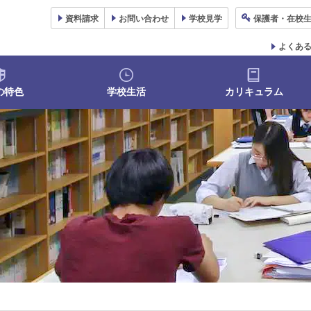
資料
請求
お問い合わせ
学校
見学
保護者
・在校
よくあ
の特色
学校生活
カリキュラム