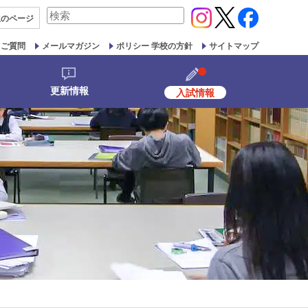
検
生の
ページ
索
対
るご質問
メールマガジン
ポリシー 学校の方針
サイトマップ
象:
更新情報
入試情報