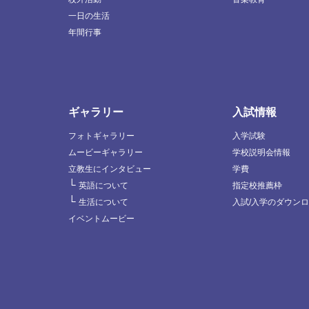
一日の生活
年間行事
ギャラリー
入試情報
フォトギャラリー
入学試験
ムービーギャラリー
学校説明会情報
立教生にインタビュー
学費
└
英語について
指定校推薦枠
└
生活について
入試/入学のダウン
イベントムービー