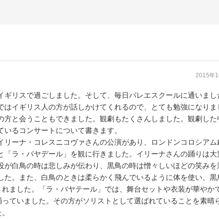
～
2015年
イギリスで過ごしました。そして、毎日バレエスクールに通いまし
ではイギリス人の方が話しかけてくれるので、とても勉強になりま
の方と会うこともできました。観劇もたくさんしました。観劇した
ているコンサートについて書きます。
イリーナ・コレスニコヴァさんの公演があり、ロンドンコロシアム
と「ラ・バヤデール」を観に行きました。イリーナさんの踊りは大
役が白鳥の時は悲しみが伝わり、黒鳥の時は憎々しいほどの笑みを
した。また、白鳥のときは柔らかく飛んでいるように体を使い、黒
されました。「ラ・バヤテール」では、舞台セットや衣装が華やか
踊っていました。その方がソリストとして選ばれていることを素晴
た。