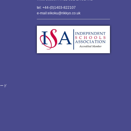
tel: +44-(0)1403-822107
e-mail:eikoku@rikkyo.co.uk
ロード