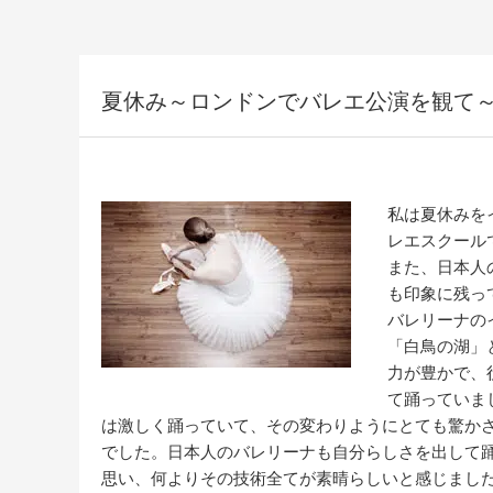
夏休み～ロンドンでバレエ公演を観て
私は夏休みを
レエスクール
また、日本人
も印象に残っ
バレリーナの
「白鳥の湖」
力が豊かで、
て踊っていま
は激しく踊っていて、その変わりようにとても驚か
でした。日本人のバレリーナも自分らしさを出して
思い、何よりその技術全てが素晴らしいと感じまし