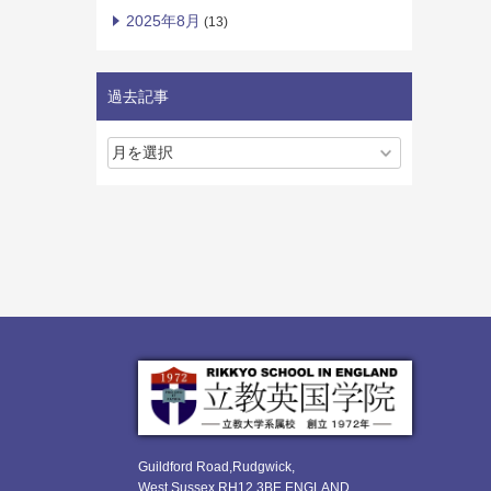
2025年8月
(13)
過去記事
Guildford Road,Rudgwick,
West Sussex RH12 3BE ENGLAND