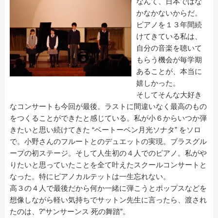
なんて、日本ではな
かなかないからだ。
ピアノを１３年間続
けてきている私は、
自分の音楽を聴いて
もらう機会が毎学期
あることが、本当に
嬉しかった。
そしてそんな大好き
なコンサートも今回が最後。ラストに間違いなく最高のもの
をつくることができたと感じている。私が小６からいつか弾
きたいと思い続けてきた “ベートーベン月光ソナタ” をソロ
で。小野さんのフルートとのデュエットの実現。ブラスグル
ープの初ステージ。そして人生初の４人でのピアノ。私がや
りたいと思っていたことを全て叶えたスクールコンサートと
なった。特にピアノカルテットは一生忘れない。
高３の４人で最後だから何か一緒に弾こうとポップスなどを
想像しながら軽い気持ちでサットン先生に言ったら、渡され
たのは、?”サンサーンス 死の舞踏”。