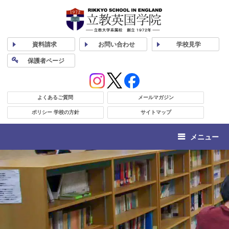
資料
請求
お問い合わせ
学校
見学
保護者
ページ
よくあるご質問
メールマガジン
ポリシー 学校の方針
サイトマップ
メニュー