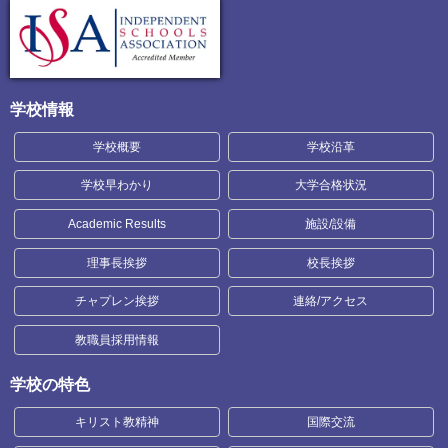
学校情報
学校概要
学校沿革
学校早わかり
大学合格状況
Academic Results
施設/設備
理事長挨拶
校長挨拶
チャプレン挨拶
連絡/アクセス
教職員採用情報
学校の特色
キリスト教精神
国際交流