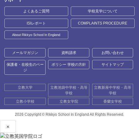
よくあるご質問
学校見学について
ISIレポート
COMPLAINTS PROCEDURE
About Rikkyo School In England
メールマガジン
資料請求
お問い合わせ
保護者・在校生のペー
ポリシー 学校の方針
サイトマップ
ジ
立教大学
立教池袋中学校・高等
立教新座中学校・高等
学校
学校
立教小学校
立教女学院
香蘭女学校
2026 Copyright ©
Rikkyo School In England All Rights Reserved.
×