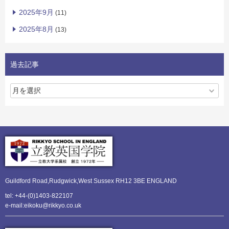
2025年9月
(11)
2025年8月
(13)
過去記事
Guildford Road,Rudgwick,
West Sussex RH12 3BE ENGLAND
tel: +44-(0)1403-822107
e-mail:eikoku@rikkyo.co.uk