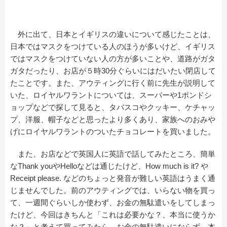
外に出て、日本とイギリスの違いについて感じたことは、
日本ではマスクをつけている人のほうが多いけど、イギリス
ではマスクをつけていない人の方が多いことや、道路がガタ
ガタだったり、お店が５時30分ぐらいにはだいたい閉店して
たことです。また、アウティングに行く前に先生が説明して
いた、ロイヤルワラントについては、スーパーや1ポンドシ
ョップなどで探して見ると、タバスコやクッキー、ケチャッ
プ、洋服、帽子などと思ったより多くあり、家族へのおみや
げにロイヤルワラントのついたチョコレートを買いました。
また、お店などで英国人に英語で話してみたところ、簡単
なThank youやHelloなどは通じたけど、How much is it? や
Receipt please. などのちょっと発音が難しい英語はうまく通
じませんでした。前のアウティングでは、いらない物を買っ
て、一週間ぐらいしか使わず、お金の無駄遣いをしてしまっ
たけど、今回はきちんと「これは必要かな？、本当に使うか
な？」と考えて買ってみたら、お金の無駄遣いにならず、本