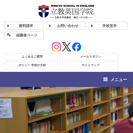
資料
請求
お問い合わせ
学校
見学
保護者
ページ
よくあるご質問
メールマガジン
ポリシー 学校の方針
サイトマップ
メニュー