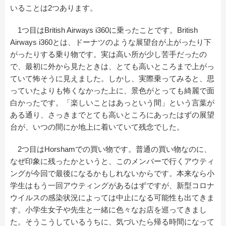
いることは2つあります。
1つ目はBritish Airways i360に乗ったことです。British
Airways i360とは、ドーナツのような展望台が上がったり下
がったりする乗り物です。実は高い所が少し苦手だったの
で、最初に外から見たときは、とても高いところまで上がっ
ていて怖そうに見えました。しかし、実際乗ってみると、思
っていたよりも怖くなかった上に、景色がとっても綺麗で面
白かったです。「楽しいことはあっという間」という言葉が
ある通り、さっきまでとても高いところにあったはずの展望
台が、いつの間にか地上に着いていて残念でした。
2つ目はHorshamでの買い物です。普通の買い物なのに、
なぜ印象に残ったかというと、このメンバーで行くアウティ
ングが今回で最後になるかもしれないからです。本来なら小
学生はもう一回アウティングがあるはずですが、新型コロナ
ウイルスの感染状況によっては中止になる可能性も出てきま
す。小学生女子や先生と一緒に色々なお店を巡ってきまし
た。そうこうしているうちに、気づいたら帰る時間になって