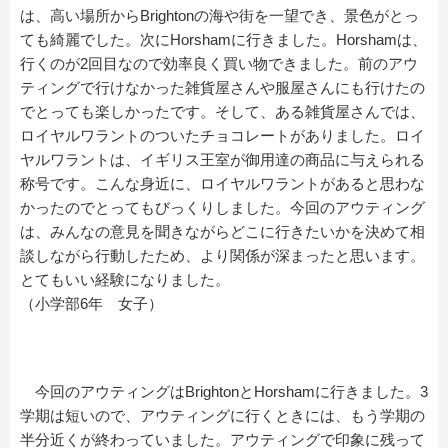
は、高い場所からBrightonの海や街を一望でき、景色がとっ
ても綺麗でした。次にHorshamに行きました。Horshamは、
行くのが2回目なので効率良く買い物できました。前のアウ
ティングで行けなかった雑貨屋さんや服屋さんにも行けたの
でとっても楽しかったです。そして、ある雑貨屋さんでは、
ロイヤルワラントのついたチョコレートがありました。ロイ
ヤルワラントは、イギリス王室が御用達の商品に与えられる
称号です。こんな身近に、ロイヤルワラントがあると思わな
かったのでとってもびっくりしました。今回のアウティング
は、みんなの意見を聞きながらどこに行きたいかを決めて相
談しながら行動したため、より関係が深まったと思います。
とてもいい経験になりました。
（小学部6年 女子）
今回のアウティングはBrightonとHorshamに行きました。3
学期は短いので、アウティングに行くときには、もう学期の
半分近くが終わっていました。アウティングで印象に残って