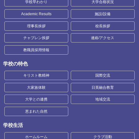
学校早わかり
大学合格状況
Academic Results
施設/設備
理事長挨拶
校長挨拶
チャプレン挨拶
連絡/アクセス
教職員採用情報
学校の特色
キリスト教精神
国際交流
大家族体験
日英融合教育
大学との連携
地域交流
恵まれた自然
学校生活
ホームルーム
クラブ活動