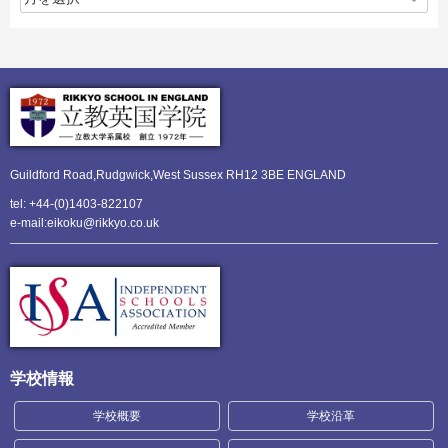
Guildford Road,Rudgwick,
West Sussex RH12 3BE ENGLAND
tel: +44-(0)1403-822107
e-mail:eikoku@rikkyo.co.uk
学校情報
学校概要
学校沿革