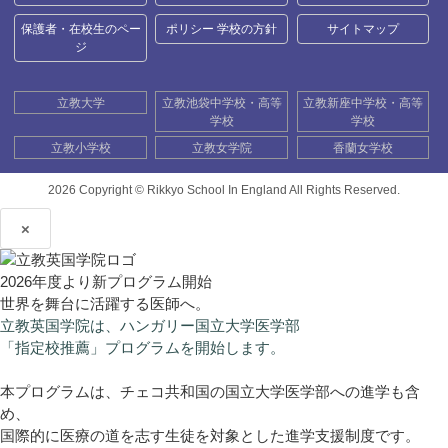
保護者・在校生のペー
ポリシー 学校の方針
サイトマップ
ジ
立教大学
立教池袋中学校・高等
立教新座中学校・高等
学校
学校
立教小学校
立教女学院
香蘭女学校
2026 Copyright ©
Rikkyo School In England All Rights Reserved.
×
2026年度より新プログラム開始
世界を舞台に活躍する医師へ。
立教英国学院は、ハンガリー国立大学医学部
「指定校推薦」プログラムを開始します。
本プログラムは、チェコ共和国の国立大学医学部への進学も含
め、
国際的に医療の道を志す生徒を対象とした進学支援制度です。