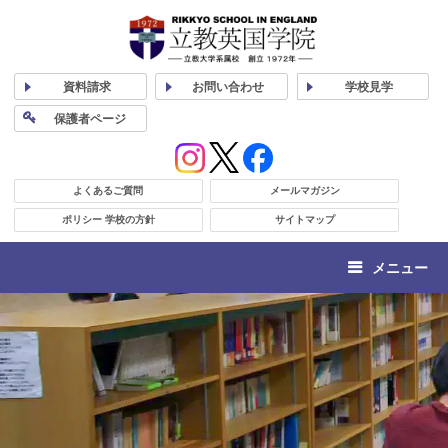
資料
請求
お問い合わせ
学校
見学
保護者
ページ
よくあるご質問
メールマガジン
ポリシー 学校の方針
サイトマップ
メニュー