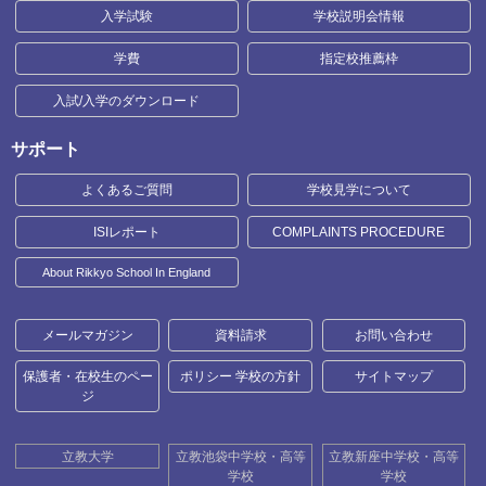
入学試験
学校説明会情報
学費
指定校推薦枠
入試/入学のダウンロード
サポート
よくあるご質問
学校見学について
ISIレポート
COMPLAINTS PROCEDURE
About Rikkyo School In England
メールマガジン
資料請求
お問い合わせ
保護者・在校生のペー
ポリシー 学校の方針
サイトマップ
ジ
立教大学
立教池袋中学校・高等
立教新座中学校・高等
学校
学校