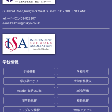
Guildford Road,Rudgwick,
West Sussex RH12 3BE ENGLAND
tel: +44-(0)1403-822107
e-mail:eikoku@rikkyo.co.uk
学校情報
学校概要
学校沿革
学校早わかり
大学合格状況
Academic Results
施設/設備
理事長挨拶
校長挨拶
チャプレン挨拶
連絡/アクセス