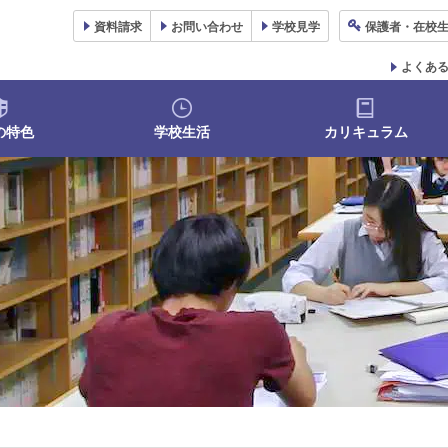
資料
請求
お問い合わせ
学校
見学
保護者
・在校
よくあ
の特色
学校生活
カリキュラム