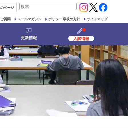
検
生の
ページ
索
対
るご質問
メールマガジン
ポリシー 学校の方針
サイトマップ
象:
更新情報
入試情報