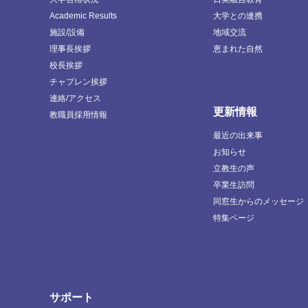
Academic Results
大学との連携
施設/設備
地域交流
理事長挨拶
恵まれた自然
校長挨拶
チャプレン挨拶
連絡/アクセス
更新情報
教職員採用情報
最近の出来事
お知らせ
立教生の声
卒業生訪問
同窓生からのメッセージ
特集ページ
サポート