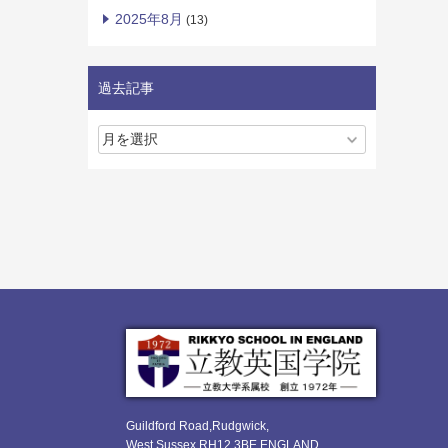
2025年8月
(13)
過去記事
Guildford Road,Rudgwick,
West Sussex RH12 3BE ENGLAND