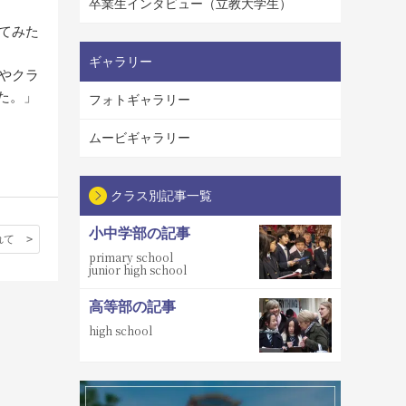
卒業生インタビュー（立教大学生）
ってみた
ギャラリー
チやクラ
た。」
フォトギャラリー
ムービギャラリー
クラス別記事一覧
小中学部の記事
れて
primary school
junior high school
高等部の記事
high school