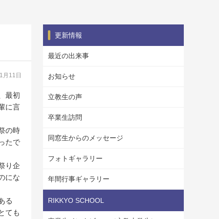
更新情報
最近の出来事
11月11日
お知らせ
、最初
立教生の声
輩に言
卒業生訪問
祭の時
同窓生からのメッセージ
ったで
フォトギャラリー
祭り企
のにな
年間行事ギャラリー
ある
RIKKYO SCHOOL
とても