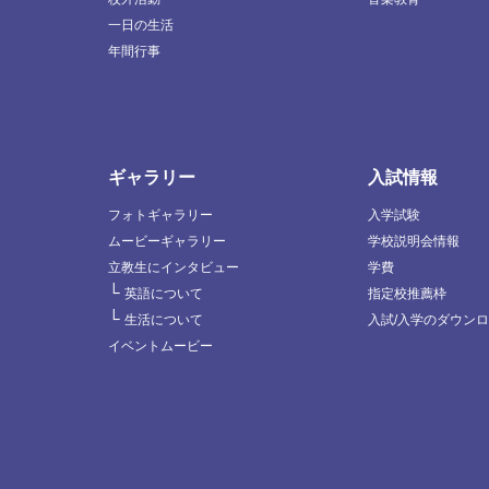
一日の生活
年間行事
ギャラリー
入試情報
フォトギャラリー
入学試験
ムービーギャラリー
学校説明会情報
立教生にインタビュー
学費
└
英語について
指定校推薦枠
└
生活について
入試/入学のダウン
イベントムービー