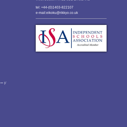
tel: +44-(0)1403-822107
e-mail:eikoku@rikkyo.co.uk
ロード