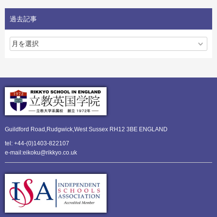
過去記事
Guildford Road,Rudgwick,
West Sussex RH12 3BE ENGLAND
tel: +44-(0)1403-822107
e-mail:eikoku@rikkyo.co.uk