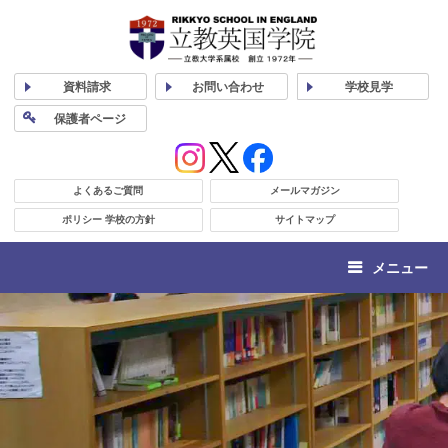
資料
請求
お問い合わせ
学校
見学
保護者
ページ
よくあるご質問
メールマガジン
ポリシー 学校の方針
サイトマップ
メニュー