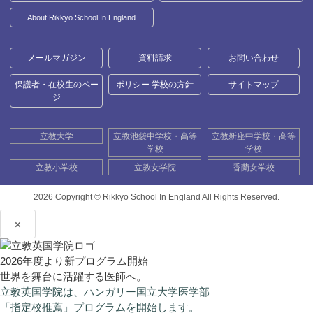
About Rikkyo School In England
メールマガジン
資料請求
お問い合わせ
保護者・在校生のペー
ポリシー 学校の方針
サイトマップ
ジ
立教大学
立教池袋中学校・高等
立教新座中学校・高等
学校
学校
立教小学校
立教女学院
香蘭女学校
2026 Copyright ©
Rikkyo School In England All Rights Reserved.
×
2026年度より新プログラム開始
世界を舞台に活躍する医師へ。
立教英国学院は、ハンガリー国立大学医学部
「指定校推薦」プログラムを開始します。