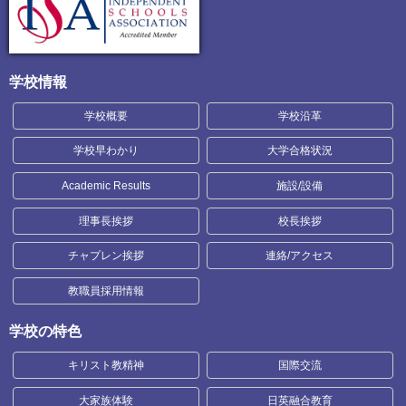
学校情報
学校概要
学校沿革
学校早わかり
大学合格状況
Academic Results
施設/設備
理事長挨拶
校長挨拶
チャプレン挨拶
連絡/アクセス
教職員採用情報
学校の特色
キリスト教精神
国際交流
大家族体験
日英融合教育