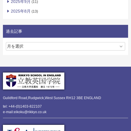
2025年9月
(11)
2025年8月
(13)
過去記事
Guildford Road,Rudgwick,
West Sussex RH12 3BE ENGLAND
tel: +44-(0)1403-822107
e-mail:eikoku@rikkyo.co.uk