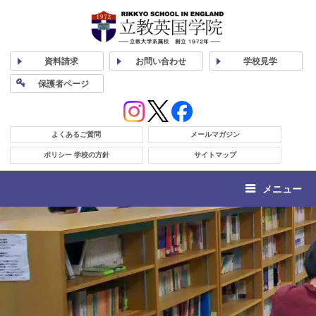
資料
請求
お問い合わせ
学校
見学
保護者
ページ
よくあるご質問
メールマガジン
ポリシー 学校の方針
サイトマップ
メニュー