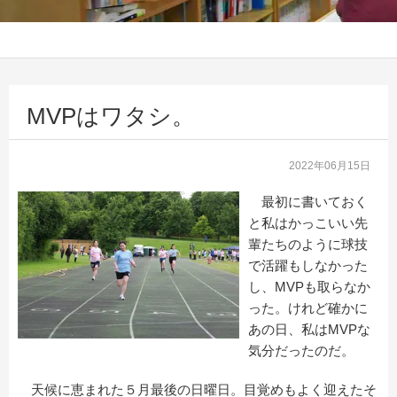
MVPはワタシ。
2022年06月15日
最初に書いておく
と私はかっこいい先
輩たちのように球技
で活躍もしなかった
し、MVPも取らなか
った。けれど確かに
あの日、私はMVPな
気分だったのだ。
天候に恵まれた５月最後の日曜日。目覚めもよく迎えたそ