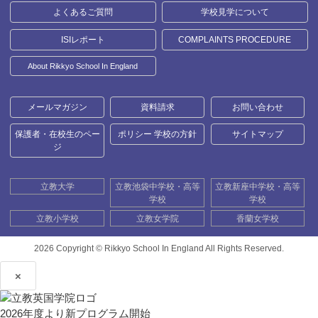
よくあるご質問
学校見学について
ISIレポート
COMPLAINTS PROCEDURE
About Rikkyo School In England
メールマガジン
資料請求
お問い合わせ
保護者・在校生のペー
ポリシー 学校の方針
サイトマップ
ジ
立教大学
立教池袋中学校・高等
立教新座中学校・高等
学校
学校
立教小学校
立教女学院
香蘭女学校
2026 Copyright ©
Rikkyo School In England All Rights Reserved.
×
2026年度より新プログラム開始