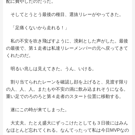
配に費やしたのだった。
そしてとうとう最後の種目、選抜リレーがやってきた。
「足痛くないから走れる！」
私の不安を吹き飛ばすように、溌剌とした声がした。最後
の最後で、第１走者は私達リレーメンバーの元へ戻ってきて
くれたのだ。
明るい兆しは見えてきた。うん、いける。
割り当てられたレーンを確認し顔を上げると、見渡す限り
の人、人、人。またもや不安の渦に飲み込まれそうになる。
重い足でのろのろと第４走者のスタート位置に移動する。
遂にこの時が来てしまった。
大丈夫。たとえ盛大にずっこけたとしても３日後にはみん
なほとんど忘れてくれる。なんてったって私は今日MVPなの