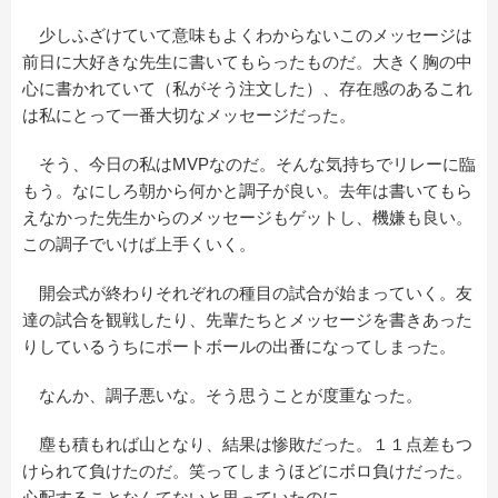
少しふざけていて意味もよくわからないこのメッセージは
前日に大好きな先生に書いてもらったものだ。大きく胸の中
心に書かれていて（私がそう注文した）、存在感のあるこれ
は私にとって一番大切なメッセージだった。
そう、今日の私はMVPなのだ。そんな気持ちでリレーに臨
もう。なにしろ朝から何かと調子が良い。去年は書いてもら
えなかった先生からのメッセージもゲットし、機嫌も良い。
この調子でいけば上手くいく。
開会式が終わりそれぞれの種目の試合が始まっていく。友
達の試合を観戦したり、先輩たちとメッセージを書きあった
りしているうちにポートボールの出番になってしまった。
なんか、調子悪いな。そう思うことが度重なった。
塵も積もれば山となり、結果は惨敗だった。１１点差もつ
けられて負けたのだ。笑ってしまうほどにボロ負けだった。
心配することなんてないと思っていたのに。