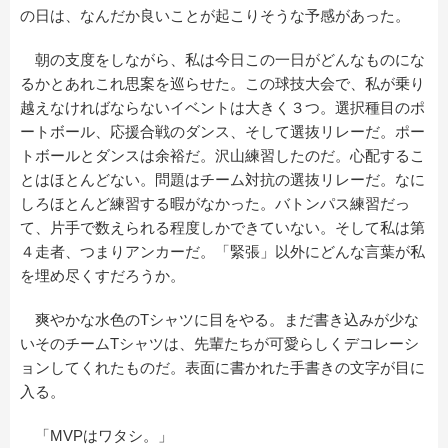
の日は、なんだか良いことが起こりそうな予感があった。
朝の支度をしながら、私は今日この一日がどんなものにな
るかとあれこれ思案を巡らせた。この球技大会で、私が乗り
越えなければならないイベントは大きく３つ。選択種目のポ
ートボール、応援合戦のダンス、そして選抜リレーだ。ポー
トボールとダンスは余裕だ。沢山練習したのだ。心配するこ
とはほとんどない。問題はチーム対抗の選抜リレーだ。なに
しろほとんど練習する暇がなかった。バトンパス練習だっ
て、片手で数えられる程度しかできていない。そして私は第
４走者、つまりアンカーだ。「緊張」以外にどんな言葉が私
を埋め尽くすだろうか。
爽やかな水色のTシャツに目をやる。まだ書き込みが少な
いそのチームTシャツは、先輩たちが可愛らしくデコレーシ
ョンしてくれたものだ。表面に書かれた手書きの文字が目に
入る。
「MVPはワタシ。」