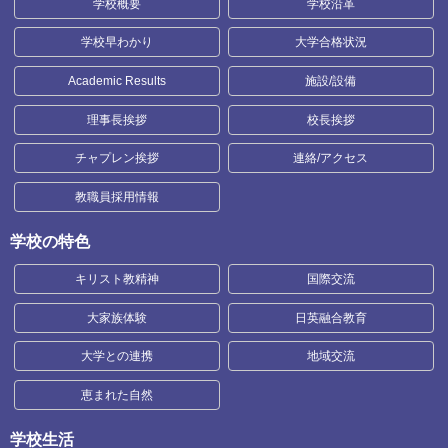
学校概要
学校沿革
学校早わかり
大学合格状況
Academic Results
施設/設備
理事長挨拶
校長挨拶
チャプレン挨拶
連絡/アクセス
教職員採用情報
学校の特色
キリスト教精神
国際交流
大家族体験
日英融合教育
大学との連携
地域交流
恵まれた自然
学校生活