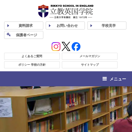
資料
請求
お問い合わせ
学校
見学
保護者
ページ
よくあるご質問
メールマガジン
ポリシー 学校の方針
サイトマップ
メニュー