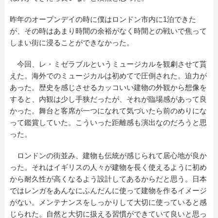
昨年のオープンデイの時に僕はロンドン市内に1泊できた
が、その時はあまり時間の余裕がなく時間との戦いで焦って
しまい街に浸ることができなかった。
今回、レ・ミゼラブルというミュージカルを観劇させて貰
えた。海外でのミュージカルは初めてで圧倒された。迫力が
あった。歴史を感じさせるカッコいい建物の外観から想像を
すると、内観は少し手狭だったが、それが臨場感があって良
かった。舞台と客席が一つになれて気づいたら前のめりにな
って鑑賞していた。こういった距離感も演出なのだろうと思
った。
ロンドンの街並み、建物も伝統が感じられて居心地が良か
った。それはイギリスの人々が建物を長く使えるように初め
から耐久性が高くなるよう設計してあるからだと思う。日本
ではレンガをあんなにふんだんに使って建物を作るイメージ
がない。メンテナンスをしっかりして大切に使っていると感
じられた。自然と大切に扱える習慣ができていて良いと思っ