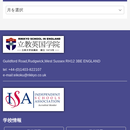
Guildford Road,Rudgwick,
West Sussex RH12 3BE ENGLAND
tel: +44-(0)1403-822107
e-mail:eikoku@rikkyo.co.uk
学校情報