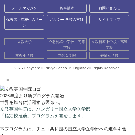
メールマガジン
資料請求
お問い合わせ
保護者・在校生のペー
ポリシー 学校の方針
サイトマップ
ジ
立教大学
立教池袋中学校・高等
立教新座中学校・高等
学校
学校
立教小学校
立教女学院
香蘭女学校
2026 Copyright ©
Rikkyo School In England All Rights Reserved.
×
2026年度より新プログラム開始
世界を舞台に活躍する医師へ。
立教英国学院は、ハンガリー国立大学医学部
「指定校推薦」プログラムを開始します。
本プログラムは、チェコ共和国の国立大学医学部への進学も含