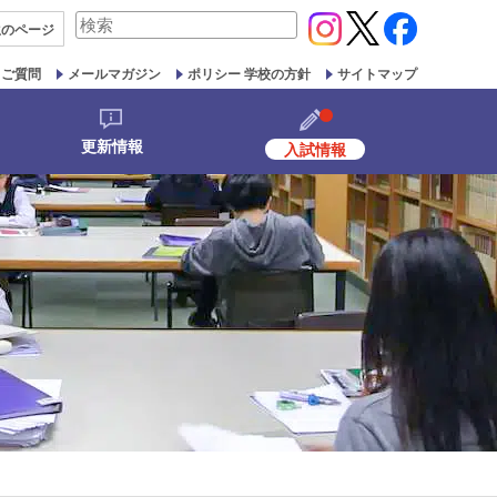
検
生の
ページ
索
対
るご質問
メールマガジン
ポリシー 学校の方針
サイトマップ
象:
更新情報
入試情報