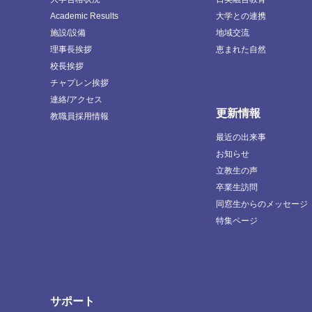
Academic Results
大学との連携
施設/設備
地域交流
理事長挨拶
恵まれた自然
校長挨拶
チャプレン挨拶
連絡/アクセス
更新情報
教職員採用情報
最近の出来事
お知らせ
立教生の声
卒業生訪問
同窓生からのメッセージ
特集ページ
サポート