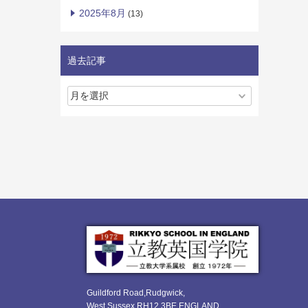
2025年8月
(13)
過去記事
Guildford Road,Rudgwick,
West Sussex RH12 3BE ENGLAND