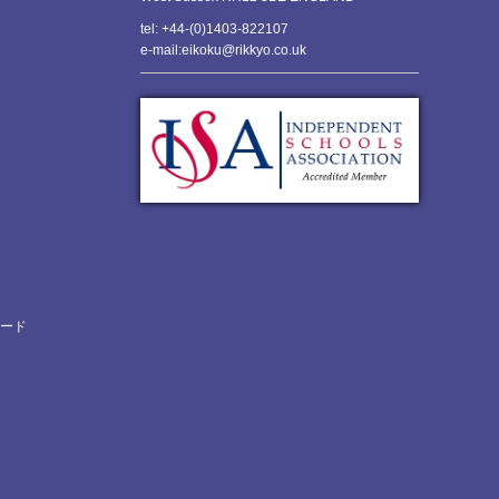
tel: +44-(0)1403-822107
e-mail:eikoku@rikkyo.co.uk
ロード