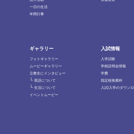
一日の生活
年間行事
ギャラリー
入試情報
フォトギャラリー
入学試験
ムービーギャラリー
学校説明会情報
立教生にインタビュー
学費
└
英語について
指定校推薦枠
└
生活について
入試/入学のダウン
イベントムービー