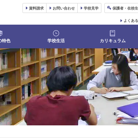
資料
請求
お問い合わせ
学校
見学
保護者
・在校
よくあ
の特色
学校生活
カリキュラム