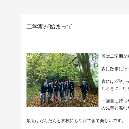
二学期が始まって
僕は二学期が
森に散歩に行
森には3回行
たときに、行
一回目に行っ
の先輩と喋れ
最近はだんだんと学校にもなれてきて楽しいです。