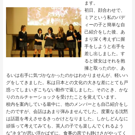
ます。
初日、顔合わせで、
ミアという私のバデ
ィーの子と簡単な自
己紹介をした後、あ
まり深く考えずに握
手をしようと右手を
差し出しました。す
ると彼女はそれを抱
擁と取ったのか、あ
るいは右手に気づかなかったのかはわかりませんが、軽いハ
グをしてきました。私は日本との文化の大きな差にとても戸
惑ってしまいぎこちない動作で返しました。そのとき、かな
りのカルチャーショックを受けたことを覚えています。
校内を案内している最中に、他のメンバーとも自己紹介をし
たのですが、会話はあまり弾みませんでした。度重なる沈黙
は話題を考えさせるきっかけとなりました。しかしどんなに
頑張って考えてみても、英人の子でも楽しんでくれるよう
な”ネタ”が思い浮かばずに、食事の席でも静けさがやってく