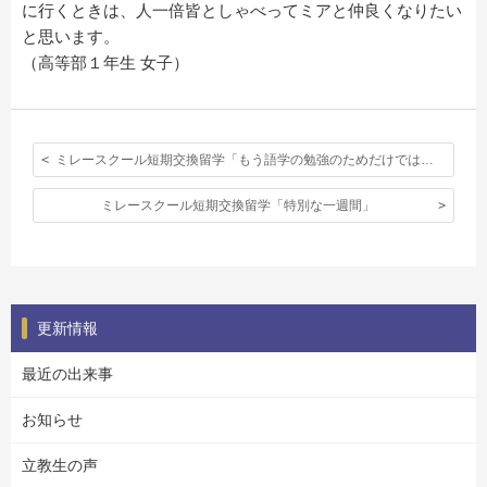
に行くときは、人一倍皆としゃべってミアと仲良くなりたい
と思います。
（高等部１年生 女子）
ミレースクール短期交換留学「もう語学の勉強のためだけではない。人との関わり合いや発見により自分を成長させる。」
ミレースクール短期交換留学「特別な一週間」
更新情報
最近の出来事
お知らせ
立教生の声