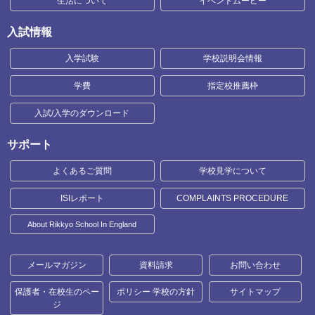
生活について
イベントムービー
入試情報
入学試験
学校説明会情報
学費
指定校推薦枠
入試/入学のダウンロード
サポート
よくあるご質問
学校見学について
ISIレポート
COMPLAINTS PROCEDURE
About Rikkyo School In England
メールマガジン
資料請求
お問い合わせ
保護者・在校生のペー
ポリシー 学校の方針
サイトマップ
ジ