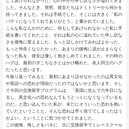
してあげられなかった。心の中から申し訳なさが溢れてきま
した。そんなとき、突然、彼女たちはドミトリーから何かを
持ってきました。それは手紙でした。そこには大きく「私の
バディになってくれてありがとう」と書かれていました。
こんな私なんかのために、何もしてあげられなかった私に手
紙を書いてくれたこと、それは私の心に溢れていた申し訳な
さを後悔に変えました。もっと話しかけてみればよかった、
もっと仲良くなりたかった、あまりの後悔に涙が止まらなく
なった私を、彼女は優しく抱きしめてくれました。その時の
ハグは、最初のぎこちなさとはかけ離れた、友人同士のハグ
だったと思います。
今振り返ってみると、最初にあまり話せなかったのは異文化
や英語への恐れが理由だったのではないかと思います。そし
て今回の交換留学プログラムは、「英国に住んで六年目にな
るし、異文化への恐れなんてもうとっくになくなっているも
のだ」と思い込んでいた私が、未だにそういった恐れを抱い
ていたということと、そんな恐れは早く捨ててしまったほう
がよい、ということに気づかせてくれました。
この後悔、悔しさをバネに、次に交換留学でミレースクール