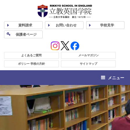
資料
請求
お問い合わせ
学校
見学
保護者
ページ
よくあるご質問
メールマガジン
ポリシー 学校の方針
サイトマップ
メニュー