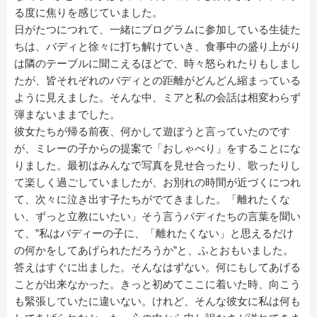
る度に焦りを感じていました。
日がたつにつれて、一緒にプログラムに参加している生徒た
ちは、バディと徐々に打ち解けていき、食事中の盛り上がり
は隣のテーブルに聞こえるほどで、時々怒られたりもしまし
たが、皆それぞれのバディとの距離がどんどん縮まっている
ように見えました。そんな中、ミアと私の会話は相変わらず
弾まないままでした。
彼女たちが帰る前夜、何かして遊ぼうと言っていたのです
が、ミレーの子からの提案で「おしゃべり」をすることにな
りました。最初はみんなで写真を見せ合ったり、歌ったりし
て楽しく過ごしていましたが、お別れの時間が近づくにつれ
て、次々に泣き出す子たちがでてきました。「離れたくな
い、ずっと立教にいたい」そう言うバディたちの言葉を聞い
て、”私はバディーの子に、「離れたくない」と思えるだけ
の何かをしてあげられただろうか”と、ふとおもいました。
答えはすぐに出ました。そんなはずない。何にもしてあげる
ことが出来なかった。きっと初めてここに着いた時、向こう
も緊張していたに違いない。けれど、そんな彼女に私は何も