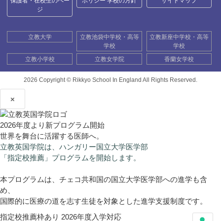
保護者・在校生のペー
ポリシー 学校の方針
サイトマップ
ジ
立教大学
立教池袋中学校・高等
立教新座中学校・高等
学校
学校
立教小学校
立教女学院
香蘭女学校
2026 Copyright ©
Rikkyo School In England All Rights Reserved.
×
2026年度より新プログラム開始
世界を舞台に活躍する医師へ。
立教英国学院は、ハンガリー国立大学医学部
「指定校推薦」プログラムを開始します。
本プログラムは、チェコ共和国の国立大学医学部への進学も含
め、
国際的に医療の道を志す生徒を対象とした進学支援制度です。
指定校推薦枠あり
2026年度入学対応