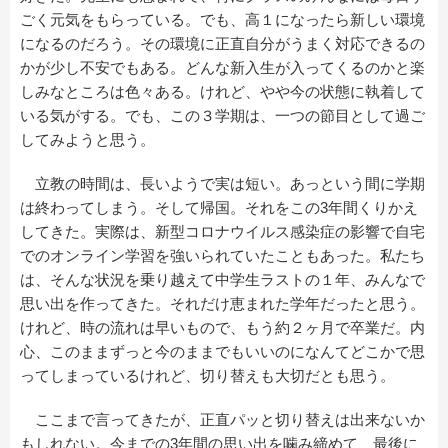
ごく元気をもらっている。でも、高１になったら新しい環境
になるのだろう。その環境に正直自分がうまく対応できるの
かが少し不安でもある。どんな新入生が入ってくるのかと楽
しみなところは色々ある。けれど、やや今の状態に執着して
いる気がする。でも、この３学期は、一つの節目として過ご
してみようと思う。
立教の時間は、長いようで実は短い。あっという間に学期
は終わってしまう。そして帰国。それをこの3年間くりかえ
してきた。実際は、新型コロナウイルス感染症の影響で自宅
でのオンライン学習を強いられていたこともあった。私たち
は、そんな状況を乗り越えて中学生ラストの１年、みんなで
思い出を作ってきた。それだけ恵まれた学年だったと思う。
けれど、時の流れは早いもので、もう約２ヶ月で卒業だ。内
心、このままずっと今のままでもいいのになんてどこかで思
ってしまっているけれど、切り替えも大切だとも思う。
ここまで言ってきたが、正直パッと切り替えは出来ないか
もしれない。今までの3年間の思い出を噛み締めて、最後に