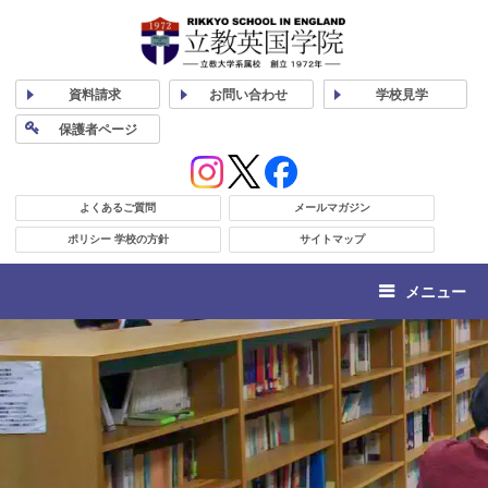
資料
請求
お問い合わせ
学校
見学
保護者
ページ
よくあるご質問
メールマガジン
ポリシー 学校の方針
サイトマップ
メニュー