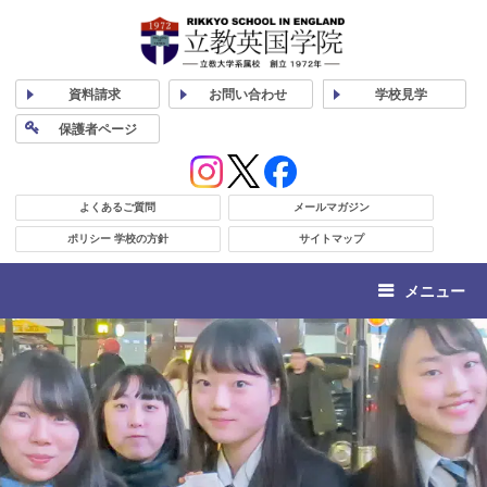
資料
請求
お問い合わせ
学校
見学
保護者
ページ
よくあるご質問
メールマガジン
ポリシー 学校の方針
サイトマップ
メニュー