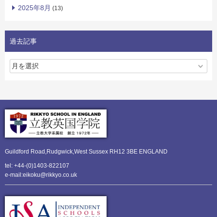
2025年8月
(13)
過去記事
Guildford Road,Rudgwick,
West Sussex RH12 3BE ENGLAND
tel: +44-(0)1403-822107
e-mail:eikoku@rikkyo.co.uk