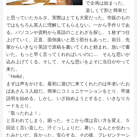
で企画は始まった。
楽しくて割と簡単だ
と思っていたカルタ。実際はとても大変だった。市販のもの
ではもちろん英人に理解してもらえない。一から手作りであ
る。パソコンや資料から英語のことわざを探し、１枚ずつ仕
上げていく。正直、面倒臭いと思う部分もあった。前日、先
輩からいきなり英語で原稿を書いてくれと頼まれ、急いで書
いた。もっと早く言ってくれればいいのに… そんな思いが
込み上げてくる。そして、そんな思いをよそに当日がやって
来た。
「Hello!」
まずは声をかける。最初に遊びに来てくれたのは年老いたお
ばあさん３人組だ。簡単にコミュニケーションをとり、早速
説明を始める。しかし、いざ始めようとすると、いきなりカ
ードをとり、
「取ったわよ！」
と言われてしまう。困った。そこから僕は言い方を変え、５
回近く言い直した。汗ぐっしょりだ。暑い。なんとか伝わっ
たみたいだ。良かった。安心する。その後、プレゼンテーシ