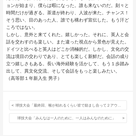
ョンが始まり、僕らは暇になった。誰も来ないのだ。刻々と
時間だけが過ぎる。茶道が終わり、人波が来た。チャンス！
そう思い、目のあった人、誰でも構わず宣伝した。もう汗ど
ころではない。
しかし、意外と来てくれた。嬉しかった。それに、英人と会
話を交わすのも楽しい。また違った視点から景色が見えた。
ドイツと比べると英人はどこか消極的だ。しかし、文化の交
流は境目の交わりであり、とても楽しく新鮮だ。会話の成り
立つ嬉しさもある。長い海外経験を活かして、もう１歩踏み
出して、異文化交流、そして会話をもっと楽しみたい。
（高等部１年新入生 男子）
球技大会「最終回、喉が枯れるくらい皆で励まし合って２アウトから勝つ事が出来た。」
球技大会「みんなは一人のために、一人はみんなのために」