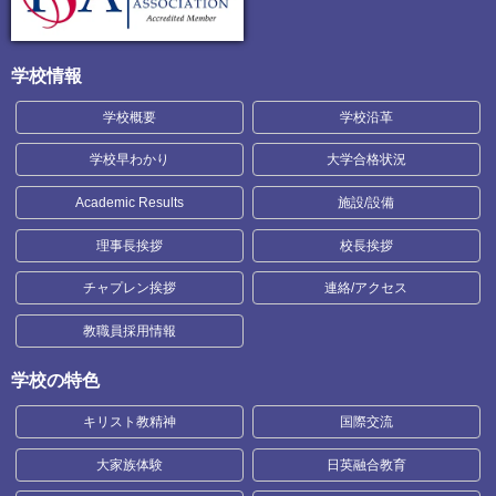
学校情報
学校概要
学校沿革
学校早わかり
大学合格状況
Academic Results
施設/設備
理事長挨拶
校長挨拶
チャプレン挨拶
連絡/アクセス
教職員採用情報
学校の特色
キリスト教精神
国際交流
大家族体験
日英融合教育