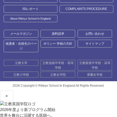
ISIレポート
COMPLAINTS PROCEDURE
About Rikkyo School In England
メールマガジン
資料請求
お問い合わせ
保護者・在校生のペー
ポリシー 学校の方針
サイトマップ
ジ
立教大学
立教池袋中学校・高等
立教新座中学校・高等
学校
学校
立教小学校
立教女学院
香蘭女学校
2026 Copyright ©
Rikkyo School In England All Rights Reserved.
×
2026年度より新プログラム開始
世界を舞台に活躍する医師へ。