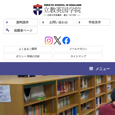
資料
請求
お問い合わせ
学校
見学
保護者
ページ
よくあるご質問
メールマガジン
ポリシー 学校の方針
サイトマップ
メニュー