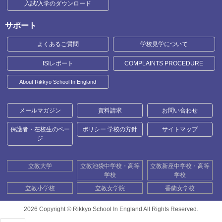
入試/入学のダウンロード
サポート
よくあるご質問
学校見学について
ISIレポート
COMPLAINTS PROCEDURE
About Rikkyo School In England
メールマガジン
資料請求
お問い合わせ
保護者・在校生のペー
ポリシー 学校の方針
サイトマップ
ジ
立教大学
立教池袋中学校・高等
立教新座中学校・高等
学校
学校
立教小学校
立教女学院
香蘭女学校
2026 Copyright ©
Rikkyo School In England All Rights Reserved.