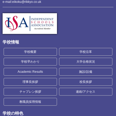
e-mail:eikoku@rikkyo.co.uk
学校情報
学校概要
学校沿革
学校早わかり
大学合格状況
Academic Results
施設/設備
理事長挨拶
校長挨拶
チャプレン挨拶
連絡/アクセス
教職員採用情報
学校の特色