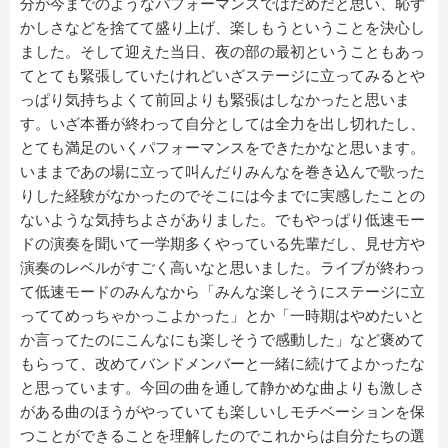
分が今までのようなパフォーマンスではだめだと思い、恥ず
かしさなどを捨てて盛り上げ、楽しもうということを決心し
ました。そして迎えた当日、夜の部の最初ということもあっ
てとても緊張していたけれどいざステージに立ってみるとや
っぱり気持ちよくて前回よりも緊張はしなかったと思いま
す。いざ本番が終わって自分としては全力を出し切れたし、
とても満足のいくパフォーマンスをできたかなと思います。
いままであの場に立って叫んだりみんなを巻き込んで歌った
りした経験がなかったのでそこには今までに実感したことの
ないような気持ちよさがありました。でもやっぱり低速モー
ドの演奏を聞いて一学期多くやっている先輩だし、見せ方や
演奏のレベルがすごく高いなと思いました。ライブが終わっ
て低速モードのみんなから「みんな楽しそうにステージに立
っててめっちゃかっこよかった」とか「一時期はやめたいと
か言ってたのにこんなにも楽しそうで感動した」など褒めて
もらって、改めてバンドメンバーと一緒に続けてよかったな
と思っています。今回の曲を通して静かめな曲よりも激しさ
がある曲のほうがやっていても楽しいしモチベーションを保
つことができることを理解したのでこれからは自分たちの選