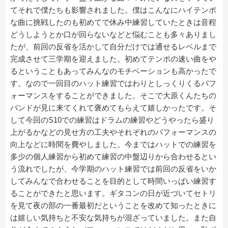
てそれで僕たちも影響されました。僕はこんなにハイテンポ
な曲に挑戦したのも初めてで休み中練習していたときは音程
どうしようとか口が回らないなどと悩むことも多々ありまし
たが、前回の反省を活かして自分だけでは通せるレベルまで
完成させて三学期を迎えました。初めてテンポの速い曲をや
るということもあってみんなのモチベーションも高かったで
す。なので一回目のハット練習ではわりとしっくりくるパフ
ォーマンスをすることができました。そこで大原くんたちの
バンドが見に来てくれて褒めてもらえて嬉しかったです。そ
して今回のS10での練習はドラムの練習やどうやったら盛り
上がるかなどの見せ方の工夫やそれぞれのパフォーマンスの
向上などに時間を費やしました。今まではハットでの練習を
多少の個人練習から初めて練習の中盤辺りから合わせるとい
う流れでしたが、今学期のハット練習では前回の反省をいか
してみんなで合わせることを目的として時間いっぱい練習す
ることができたと思います。ギタコンの日が近づいてセトリ
を見て夜の部の一番最初だということを改めて知ったときに
は嬉しい気持ちと不安な気持ちが混ざっていました。また自