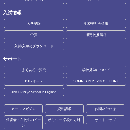
入試情報
入学試験
学校説明会情報
学費
指定校推薦枠
入試/入学のダウンロード
サポート
よくあるご質問
学校見学について
ISIレポート
COMPLAINTS PROCEDURE
About Rikkyo School In England
メールマガジン
資料請求
お問い合わせ
保護者・在校生のペー
ポリシー 学校の方針
サイトマップ
ジ