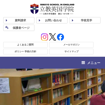
資料
請求
お問い合わせ
学校
見学
保護者
ページ
よくあるご質問
メールマガジン
ポリシー 学校の方針
サイトマップ
メニュー